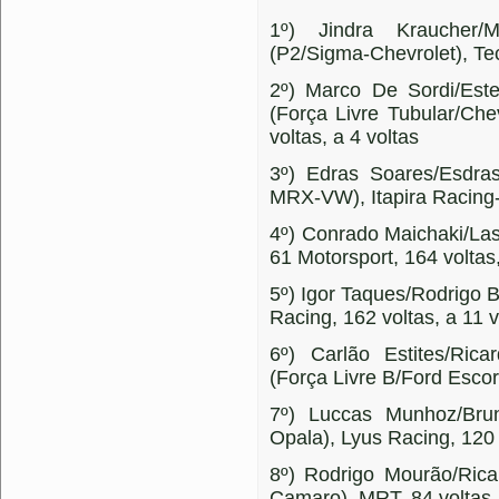
1º) Jindra Kraucher/M
(P2/Sigma-Chevrolet), Te
2º) Marco De Sordi/Este
(Força Livre Tubular/Ch
voltas, a 4 voltas
3º) Edras Soares/Esdras
MRX-VW), Itapira Racing-M
4º) Conrado Maichaki/Las
61 Motorsport, 164 voltas,
5º) Igor Taques/Rodrigo 
Racing, 162 voltas, a 11 v
6º) Carlão Estites/Ri
(Força Livre B/Ford Escort
7º) Luccas Munhoz/Bru
Opala), Lyus Racing, 120 
8º) Rodrigo Mourão/Rica
Camaro), MRT, 84 voltas, 