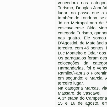
vencedora nas categor
Turismo, Douglas Január
lugar; ao passo que a 
também de Londrina, se cl
Já no Metropolitano de 
cascavelense Cido Mora
categoria Turismo, ganhou
nas quatro. Ele somou
D’Agostini, de Matelândi
terceiro, com 45 pontos,
Luc Monteiro e Odair dos
Os paraguaios foram des
colocações da catego
Harnandarias, foi o ven
Ramilet/Fabrizio Florenti
em segundo; e Marcial A
terceiro lugar.
Na categoria Marcas, vi
Massaro, de Cascavel.
A 3ª etapa do Campeonat
15 e 16 de agosto, em