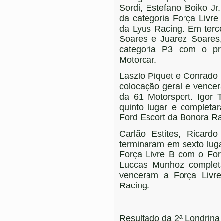
Sordi, Estefano Boiko J
da categoria Força Livr
da Lyus Racing. Em terc
Soares e Juarez Soares,
categoria P3 com o pr
Motorcar.
Laszlo Piquet e Conrado 
colocação geral e vence
da 61 Motorsport. Igor
quinto lugar e completa
Ford Escort da Bonora Ra
Carlão Estites, Ricar
terminaram em sexto luga
Força Livre B com o Fo
Luccas Munhoz complet
venceram a Força Livr
Racing.
Resultado da 2ª Londrin