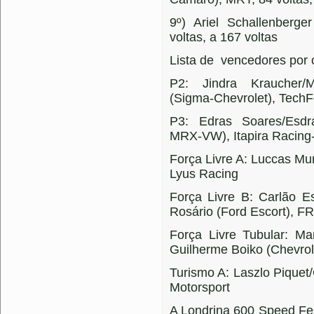
9º) Ariel Schallenberge
voltas, a 167 voltas
Lista de vencedores por 
P2: Jindra Kraucher/M
(Sigma-Chevrolet), TechF
P3: Edras Soares/Esdr
MRX-VW), Itapira Racing
Força Livre A: Luccas M
Lyus Racing
Força Livre B: Carlão E
Rosário (Ford Escort), F
Força Livre Tubular: Ma
Guilherme Boiko (Chevrol
Turismo A: Laszlo Piquet
Motorsport
A Londrina 600 Speed Fe