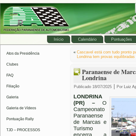
Início
Calendário
Pontuações
«
Cascavel está com tudo pronto 
Atos da Presidência
Londrina tem provas equilibrada
Clubes
Paranaense de Marca
FAQ
Londrina
|
Filiação
Publicado
18/07/2025
Por
Luiz A
LONDRINA
Galeria
(PR) –
O
Galeria de Vídeos
Campeonato
Paranaense
Pontuação Rally
de Marcas e
Turismo
TJD – PROCESSOS
encerra a