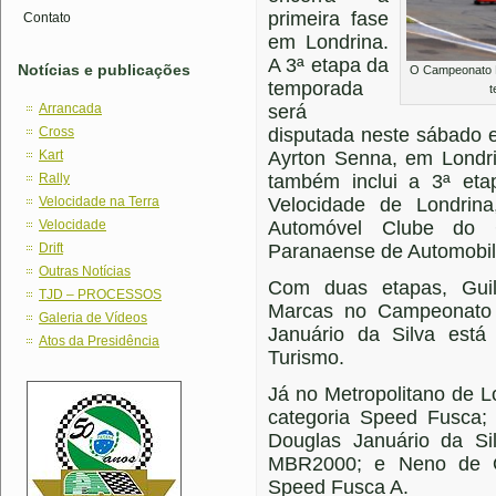
primeira fase
Contato
em Londrina.
A 3ª etapa da
Notícias e publicações
O Campeonato P
temporada
t
Arrancada
será
Cross
disputada neste sábado 
Kart
Ayrton Senna, em Londri
Rally
também inclui a 3ª et
Velocidade na Terra
Velocidade de Londrin
Velocidade
Automóvel Clube do 
Drift
Paranaense de Automobil
Outras Notícias
Com duas etapas, Guil
TJD – PROCESSOS
Marcas no Campeonato 
Galeria de Vídeos
Januário da Silva está
Atos da Presidência
Turismo.
Já no Metropolitano de Lo
categoria Speed Fusca;
Douglas Januário da Si
MBR2000; e Neno de Ol
Speed Fusca A.