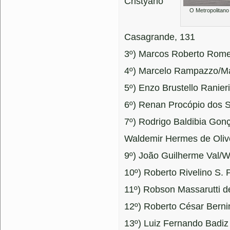
Cristyano
O Metropolitano
Casagrande, 131
3º) Marcos Roberto Rome
4º) Marcelo Rampazzo/Mau
5º) Enzo Brustello Ranieri
6º) Renan Procópio dos S
7º) Rodrigo Baldibia Gon
Waldemir Hermes de Olive
9º) João Guilherme Val/Wa
10º) Roberto Rivelino S. 
11º) Robson Massarutti d
12º) Roberto César Bernin
13º) Luiz Fernando Badiz