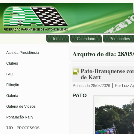
Início
Calendário
Pontuações
Arquivo do dia:
28/05
Atos da Presidência
Clubes
Pato-Branquense co
FAQ
de Kart
|
Filiação
Publicado
28/05/2026
Por
Luiz A
PATO
Galeria
Galeria de Vídeos
Pontuação Rally
TJD – PROCESSOS