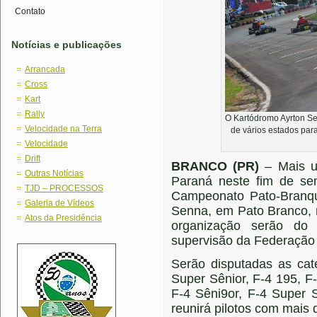
Contato
Notícias e publicações
Arrancada
Cross
Kart
Rally
O Kartódromo Ayrton Se
Velocidade na Terra
de vários estados pa
Velocidade
Drift
BRANCO (PR)
– Mais um
Outras Notícias
Paraná neste fim de s
TJD – PROCESSOS
Campeonato Pato-Branqu
Galeria de Vídeos
Senna, em Pato Branco, 
Atos da Presidência
organização serão do
supervisão da Federação
Serão disputadas as cat
Super Sênior, F-4 195, F
F-4 Sêni9or, F-4 Super 
reunirá pilotos com mais 