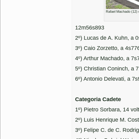
Rafael Machado (12) c
12m56s893
2º) Lucas de A. Kuhn, a 
3º) Caio Zorzetto, a 4s77
4º) Arthur Machado, a 7s
5º) Christian Coninch, a 
6º) Antonio Delevati, a 7
Categoria Cadete
1º) Pietro Sorbara, 14 v
2º) Luis Henrique M. Cos
3º) Felipe C. de C. Rodri