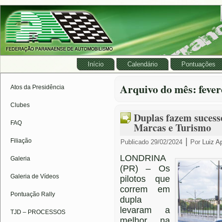
Início
Calendário
Pontuações
Arquivo do mês:
fever
Atos da Presidência
Clubes
Duplas fazem sucess
FAQ
Marcas e Turismo
|
Filiação
Publicado
29/02/2024
Por
Luiz A
LONDRINA
Galeria
(PR) – Os
Galeria de Vídeos
pilotos que
correm em
Pontuação Rally
dupla
levaram a
TJD – PROCESSOS
melhor na