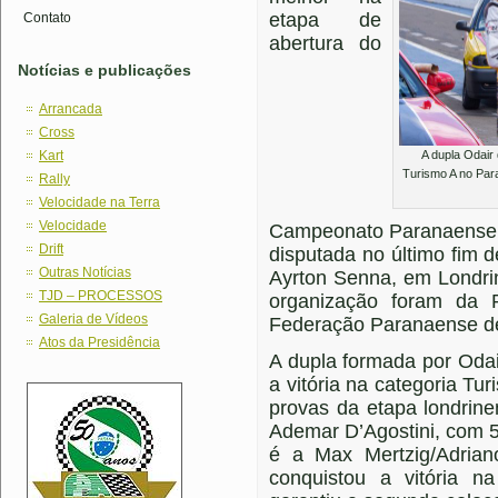
etapa de
Contato
abertura do
Notícias e publicações
Arrancada
Cross
Kart
A dupla Odair 
Turismo A no Par
Rally
Velocidade na Terra
Velocidade
Campeonato Paranaense 
Drift
disputada no último fim 
Outras Notícias
Ayrton Senna, em Londri
TJD – PROCESSOS
organização foram da 
Galeria de Vídeos
Federação Paranaense de
Atos da Presidência
A dupla formada por Odai
a vitória na categoria T
provas da etapa londrin
Ademar D’Agostini, com 5
é a Max Mertzig/Adria
conquistou a vitória na