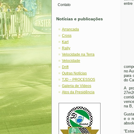
entr
Contato
Notícias e publicações
Arrancada
Cross
Kart
Rally
Velocidade na Terra
Velocidade
compe
Drift
no Au
Outras Notícias
para 
TJD – PROCESSOS
do Ca
Galeria de Vídeos
A pro
Atos da Presidência
27m26
corri
vence
na B,
Gusta
e o r
absol
“Esto