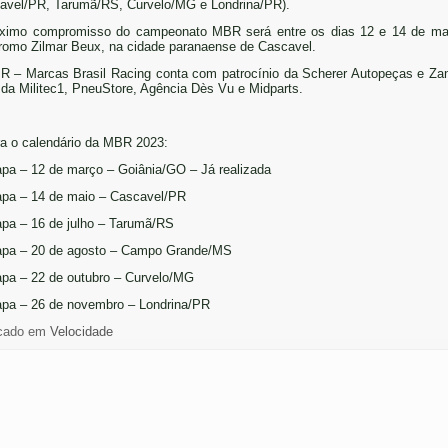
avel/PR, Tarumã/RS, Curvelo/MG e Londrina/PR).
ximo compromisso do campeonato MBR será entre os dias 12 e 14 de ma
romo Zilmar Beux, na cidade paranaense de Cascavel.
 – Marcas Brasil Racing conta com patrocínio da Scherer Autopeças e Zan
 da Militec1, PneuStore, Agência Dès Vu e Midparts.
ra o calendário da MBR 2023:
apa – 12 de março – Goiânia/GO – Já realizada
apa – 14 de maio – Cascavel/PR
apa – 16 de julho – Tarumã/RS
apa – 20 de agosto – Campo Grande/MS
apa – 22 de outubro – Curvelo/MG
apa – 26 de novembro – Londrina/PR
cado em
Velocidade