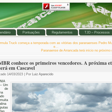
endário
Pontuações
Regulamentos
TJD – Processos
rmula Truck começa a temporada com as vitórias dos paranaenses Pedro Mu
e…
Paranaense de Arrancada terá início no próximo
MBR conhece os primeiros vencedores. A próxima e
será em Cascavel
cado
14/03/2023
|
Por
Luiz Aparecido
NIA
 – Um
 de
na
ado
muita
alina
putas
adas