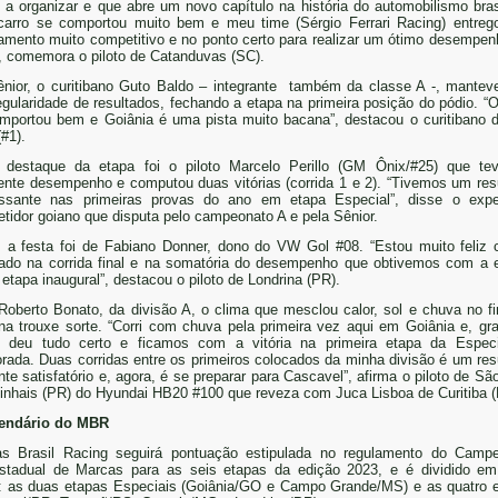
i a organizar e que abre um novo capítulo na história do automobilismo brasi
arro se comportou muito bem e meu time (Sérgio Ferrari Racing) entre
amento muito competitivo e no ponto certo para realizar um ótimo desempe
”, comemora o piloto de Catanduvas (SC).
nior, o curitibano Guto Baldo – integrante também da classe A -, mante
egularidade de resultados, fechando a etapa na primeira posição do pódio. “O
mportou bem e Goiânia é uma pista muito bacana”, destacou o curitibano
(#1).
 destaque da etapa foi o piloto Marcelo Perillo (GM Ônix/#25) que t
ente desempenho e computou duas vitórias (corrida 1 e 2). “Tivemos um res
essante nas primeiras provas do ano em etapa Especial”, disse o expe
tidor goiano que disputa pelo campeonato A e pela Sênior.
 a festa foi de Fabiano Donner, dono do VW Gol #08. “Estou muito feliz
tado na corrida final e na somatória do desempenho que obtivemos com a 
 etapa inaugural”, destacou o piloto de Londrina (PR).
Roberto Bonato, da divisão A, o clima que mesclou calor, sol e chuva no fi
a trouxe sorte. “Corri com chuva pela primeira vez aqui em Goiânia e, gr
 deu tudo certo e ficamos com a vitória na primeira etapa da Espec
rada. Duas corridas entre os primeiros colocados da minha divisão é um res
nte satisfatório e, agora, é se preparar para Cascavel”, afirma o piloto de Sã
inhais (PR) do Hyundai HB20 #100 que reveza com Juca Lisboa de Curitiba (
lendário do MBR
s Brasil Racing seguirá pontuação estipulada no regulamento do Camp
estadual de Marcas para as seis etapas da edição 2023, e é dividido e
: as duas etapas Especiais (Goiânia/GO e Campo Grande/MS) e as quatro 