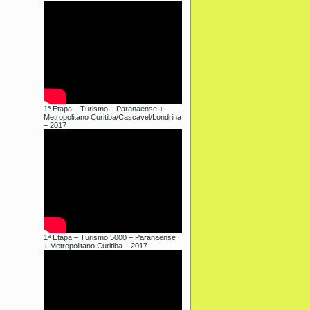
1ª Etapa – Turismo – Paranaense +
Metropolitano Curitiba/Cascavel/Londrina
– 2017
1ª Etapa – Turismo 5000 – Paranaense
+ Metropolitano Curitiba – 2017