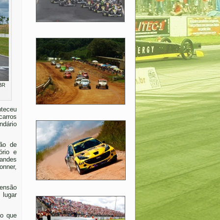
MBR
nteceu
carros
ndário
ção de
ório e
randes
onner,
tensão
 lugar
ão que