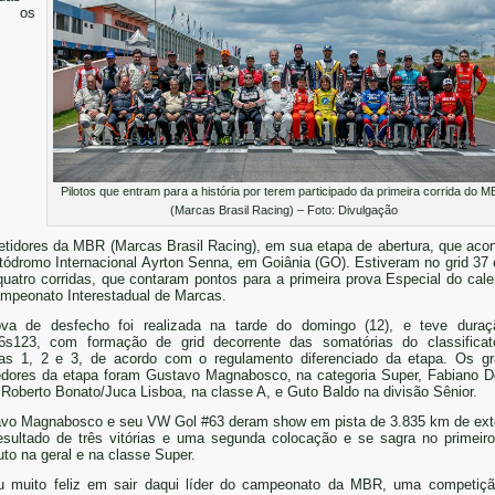
e os
Pilotos que entram para a história por terem participado da primeira corrida do 
(Marcas Brasil Racing) – Foto: Divulgação
tidores da MBR (Marcas Brasil Racing), em sua etapa de abertura, que aco
tódromo Internacional Ayrton Senna, em Goiânia (GO). Estiveram no grid 37 
quatro corridas, que contaram pontos para a primeira prova Especial do cale
mpeonato Interestadual de Marcas.
va de desfecho foi realizada na tarde do domingo (12), e teve dura
s123, com formação de grid decorrente das somatórias do classificat
das 1, 2 e 3, de acordo com o regulamento diferenciado da etapa. Os g
dores da etapa foram Gustavo Magnabosco, na categoria Super, Fabiano D
 Roberto Bonato/Juca Lisboa, na classe A, e Guto Baldo na divisão Sênior.
vo Magnabosco e seu VW Gol #63 deram show em pista de 3.835 km de ex
esultado de três vitórias e uma segunda colocação e se sagra no primeiro
uto na geral e na classe Super.
u muito feliz em sair daqui líder do campeonato da MBR, uma competiç