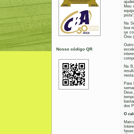
ajude
Meu c
equip
pista
Na Sê
boa r
se co
Ônix 
Outro
Nosso código QR
excel
inter
compe
Na B,
resul
nesta
Para 
seman
Deus,
tempo
basta
dos P
O ca
Marca
Inter
fases