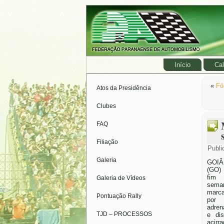
Início
Cal
«
Fó
Atos da Presidência
Clubes
FAQ
Filiação
Publi
Galeria
GOIÂ
(GO)
fim
Galeria de Vídeos
sema
marc
Pontuação Rally
por 
adren
TJD – PROCESSOS
e dis
acirr