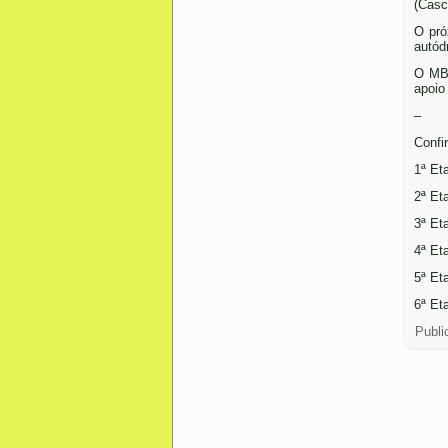
(Casc
O pró
autód
O MBR
apoio
–
Confi
1ª Et
2ª Et
3ª Et
4ª Et
5ª Et
6ª Et
Publi