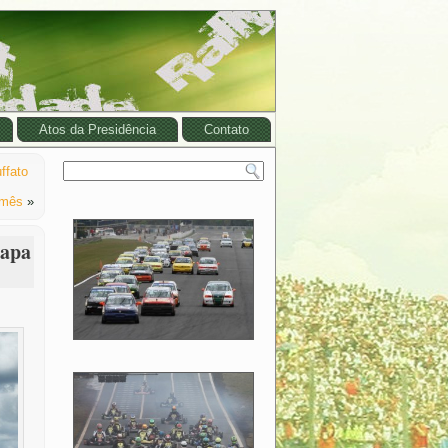
Atos da Presidência
Contato
ffato
 mês
»
tapa