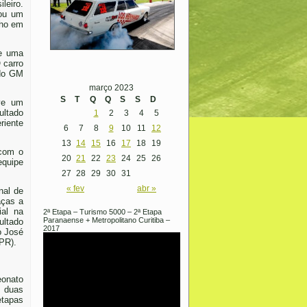
leiro.
gou um
nho em
ve uma
 carro
 do GM
março 2023
S
T
Q
Q
S
S
D
eve um
ultado
1
2
3
4
5
riente
6
7
8
9
10
11
12
13
14
15
16
17
18
19
 com o
20
21
22
23
24
25
26
equipe
27
28
29
30
31
« fev
abr »
nal de
aças a
ial na
2ª Etapa – Turismo 5000 – 2ª Etapa
Paranaense + Metropolitano Curitiba –
ultado
2017
o José
PR).
eonato
m duas
etapas