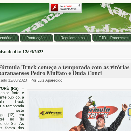
endário
Pontuações
Regulamentos
TJD – Processos
ivo do dia:
12/03/2023
Fórmula Truck começa a temporada com as vitórias
paranaenses Pedro Muffato e Duda Conci
cado
12/03/2023
|
Por
Luiz Aparecido
ORÉ (RS) –
calor forte e
ente público, a
mula Truck
ou a temporada
23 neste
ngo (12), em
oré, no Rio
de do Sul. As
ias foram dos