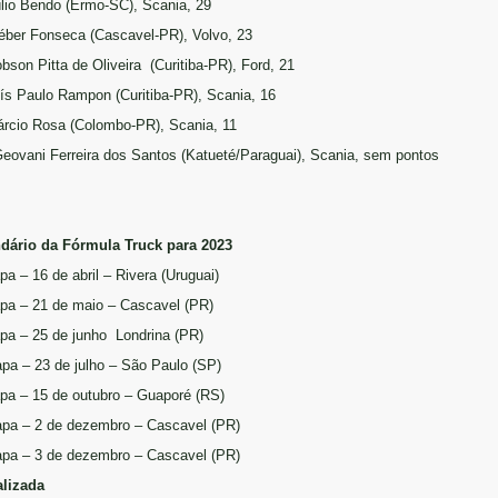
úlio Bendo (Ermo-SC), Scania, 29
léber Fonseca (Cascavel-PR), Volvo, 23
obson Pitta de Oliveira (Curitiba-PR), Ford, 21
uís Paulo Rampon (Curitiba-PR), Scania, 16
árcio Rosa (Colombo-PR), Scania, 11
Geovani Ferreira dos Santos (Katueté/Paraguai), Scania, sem pontos
dário da Fórmula Truck para 2023
pa – 16 de abril – Rivera (Uruguai)
apa – 21 de maio – Cascavel (PR)
apa – 25 de junho Londrina (PR)
apa – 23 de julho – São Paulo (SP)
apa – 15 de outubro – Guaporé (RS)
apa – 2 de dezembro – Cascavel (PR)
apa – 3 de dezembro – Cascavel (PR)
alizada