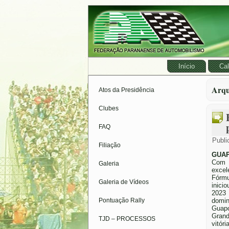
Início
Cal
Arqu
Atos da Presidência
Clubes
FAQ
Publi
Filiação
GUAP
Com 
Galeria
excel
Fór
Galeria de Vídeos
inici
20
Pontuação Rally
domi
Guap
Gran
TJD – PROCESSOS
vitór