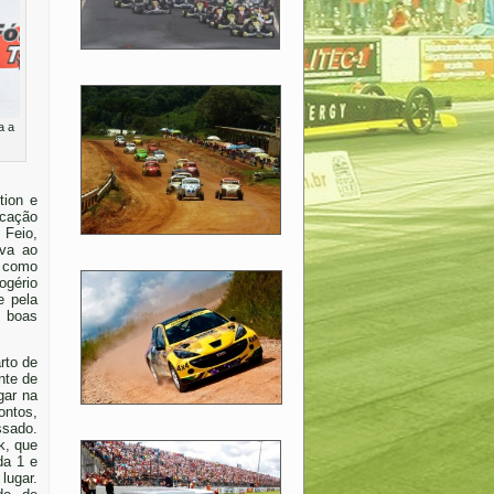
a a
tion e
icação
 Feio,
ova ao
e como
ogério
e pela
s boas
rto de
nte de
gar na
ontos,
sado.
k, que
da 1 e
lugar.