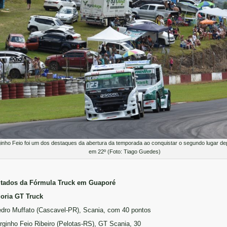
inho Feio foi um dos destaques da abertura da temporada ao conquistar o segundo lugar dep
em 22º (Foto: Tiago Guedes)
ltados da Fórmula Truck em Guaporé
oria GT Truck
edro Muffato (Cascavel-PR), Scania, com 40 pontos
orginho Feio Ribeiro (Pelotas-RS), GT Scania, 30