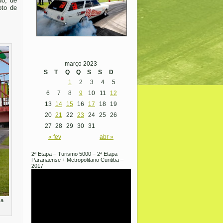
do, de
oto de
março 2023
S
T
Q
Q
S
S
D
1
2
3
4
5
6
7
8
9
10
11
12
13
14
15
16
17
18
19
20
21
22
23
24
25
26
27
28
29
30
31
« fev
abr »
2ª Etapa – Turismo 5000 – 2ª Etapa
Paranaense + Metropolitano Curitiba –
2017
 a