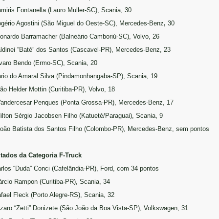
amiris Fontanella (Lauro Muller-SC), Scania, 30
ogério Agostini (São Miguel do Oeste-SC), Mercedes-Benz
,
30
eonardo Barramacher (Balneário Camboriú-SC), Volvo, 26
aldinei “Baté” dos Santos (Cascavel-PR), Mercedes-Benz, 23
lvaro Bendo (Ermo-SC), Scania, 20
ario do Amaral Silva (Pindamonhangaba-SP), Scania, 19
oão Helder Mottin (Curitiba-PR), Volvo, 18
Vandercesar Penques (Ponta Grossa-PR), Mercedes-Benz, 17
Nilton Sérgio Jacobsen Filho (Katueté/Paraguai), Scania, 9
João Batista dos Santos Filho (Colombo-PR), Mercedes-Benz, sem pontos
tados da Categoria F-Truck
arlos “Duda” Conci (Cafelândia-PR), Ford, com 34 pontos
árcio Rampon (Curitiba-PR), Scania, 34
afael Fleck (Porto Alegre-RS), Scania, 32
azaro “Zetti” Donizete (São João da Boa Vista-SP), Volkswagen, 31