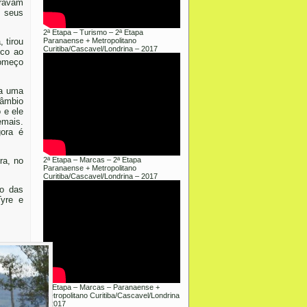
uravam
 seus
2ª Etapa – Turismo – 2ª Etapa
 tirou
Paranaense + Metropolitano
Curitiba/Cascavel/Londrina – 2017
sco ao
começo
ha uma
câmbio
 e ele
emais.
gora é
ra, no
2ª Etapa – Marcas – 2ª Etapa
Paranaense + Metropolitano
Curitiba/Cascavel/Londrina – 2017
ão das
Tyre e
1ª Etapa – Marcas – Paranaense +
Metropolitano Curitiba/Cascavel/Londrina
– 2017