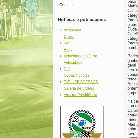
para
Contato
Muf
Cas
categ
Notícias e publicações
(moto
eletr
Duda
Arrancada
Cafe
Cross
cate
(mo
Kart
bomba
Rally
Pedro
Velocidade na Terra
ganho
Velocidade
geral
Drift
seu c
conqu
Outras Notícias
terce
TJD – PROCESSOS
Agost
ordem
Galeria de Vídeos
surpr
Atos da Presidência
Na ca
sua c
Cafel
corri
mesm
Mas D
tinha
teve 