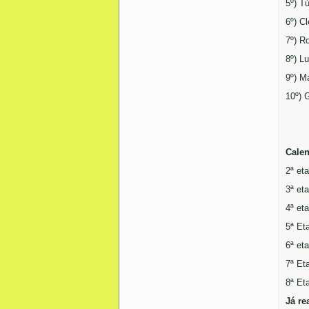
5º) T
6º) C
7º) R
8º) L
9º) M
10º) 
Calen
2ª eta
3ª et
4ª et
5ª Et
6ª et
7ª Et
8ª Et
Já re