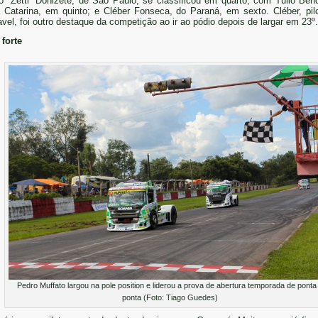
o “Zetti” Donizete, de São Paulo, se classificou em quarto; com Túlio Ben
 Catarina, em quinto; e Cléber Fonseca, do Paraná, em sexto. Cléber, pil
vel, foi outro destaque da competição ao ir ao pódio depois de largar em 23º.
 forte
Pedro Muffato largou na pole position e liderou a prova de abertura temporada de ponta
ponta (Foto: Tiago Guedes)