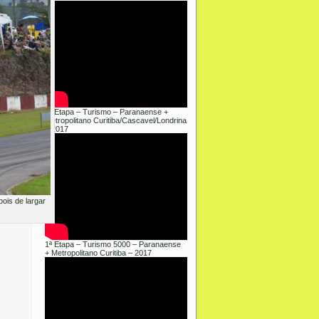
1ª Etapa – Turismo – Paranaense +
Metropolitano Curitiba/Cascavel/Londrina
– 2017
ois de largar
1ª Etapa – Turismo 5000 – Paranaense
+ Metropolitano Curitiba – 2017