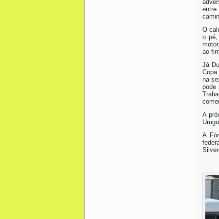
adver
entr
camin
O cal
o pé,
motor
ao fi
Já Du
Copa 
na se
pode 
Traba
comem
A pró
Urugu
A Fór
feder
Silver