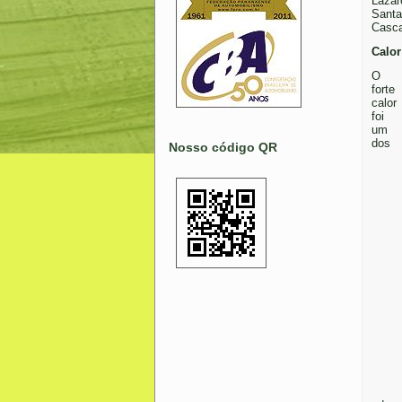
Lazar
Santa
Casca
Calor
O
forte
calor
foi
um
dos
Nosso código QR