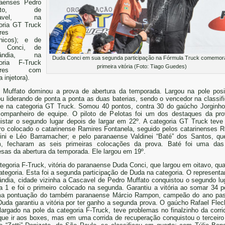
naenses Pedro
fato, de
cavel, na
oria GT Truck
res
ônicos); e de
 Conci, de
lândia, na
Duda Conci em sua segunda participação na Fórmula Truck comemor
goria F-Truck
primeira vitória (Foto: Tiago Guedes)
tores com
 injetora).
 Muffato dominou a prova de abertura da temporada. Largou na pole posi
u liderando de ponta a ponta as duas baterias, sendo o vencedor na classif
 e na categoria GT Truck. Somou 40 pontos, contra 30 do gaúcho Jorginho
ompanheiro de equipe. O piloto de Pelotas foi um dos destaques da pr
istar o segundo lugar depois de largar em 22º. A categoria GT Truck tev
iro colocado o catarinense Ramires Fontanela, seguido pelos catarinenses R
ini e Léo Barramacher; e pelo paranaense Valdinei “Baté” dos Santos, qu
, fecharam as seis primeiras colocações da prova. Baté foi uma da
esas da abertura da temporada. Ele largou em 19º.
tegoria F-Truck, vitória do paranaense Duda Conci, que largou em oitavo, qua
ategoria. Esta foi a segunda participação de Duda na categoria. O representa
ândia, cidade vizinha a Cascavel de Pedro Muffato conquistou o segundo lu
da 1 e foi o primeiro colocado na segunda. Garantiu a vitória ao somar 34 p
a pontuação do também paranaense Márcio Rampon, campeão do ano pas
uda garantiu a vitória por ter ganho a segunda prova. O gaúcho Rafael Flec
 largado na pole da categoria F-Truck, teve problemas no finalzinho da corri
que ir aos boxes, mas em uma corrida de recuperação conquistou o terceiro 