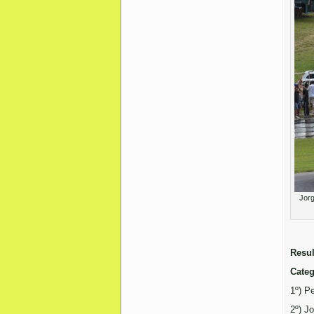
Jorg
Resu
Categ
1º) P
2º) J