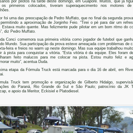
sários por pilotos na tarde deste domingo, em Guaporé. Muitos, que já fig
e os primeiros colocados, tiveram superaquecimento nos motores de
hões.
or foi uma das preocupação de Pedro Muffato, que no final da segunda prova,
 permitindo a aproximação de Jorginho Feio. “Tirei o pé para dar um refre
. Estava muito quente. Mas felizmente pude pilotar em um bom ritmo do 
m”, diz Pedro Muffato.
da Conci comemora sua primeira vitória como jogador de futebol que gan
do Mundo. Sua participação da prova esteve ameaçada com problemas de 
xta-feira e freios no warm up neste domingo. Mas sua equipe trabalhou muito
ir à pista para conquistar a vitória. “Esta vitória é da equipe. Eles foram d
lharam feito malucos para me colocar na pista. Estou muito feliz e a
orar muito”, acentua Duda.
xima etapa da Fórmula Truck está marcada para o dia 16 de abril, em Rive
ai.
mula Truck tem promoção e organização de Gilberto Hidalgo, supervis
ações do Paraná, Rio Grande do Sul e São Paulo; patrocínio da JK 
cap, e apoio da Meritor, Eckisiel e Platodiesel.