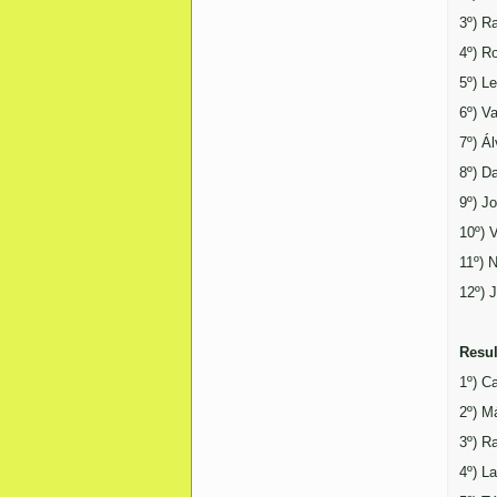
3º) R
4º) R
5º) L
6º) V
7º) Á
8º) D
9º) J
10º) 
11º) 
12º) 
Resul
1º) C
2º) M
3º) R
4º) L