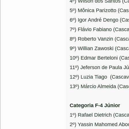
4º) Wilson dos Santos (C
5º) Mônica Parizotto (Cas
6º) Igor André Dengo (Ca
7º) Flávio Fabiano (Casca
8º) Roberto Vanzin (Casca
9º) Willian Zawoski (Casc
10º) Edmar Berteloni (Cas
11º) Jeferson de Paula Jú
12º) Luzia Tiago (Cascave
13º) Márcio Almeida (Cas
Categoria F-4 Júnior
1º) Rafael Dietrich (Casc
2º) Yassin Mahomed Aboob