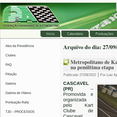
Início
Calendário
Pontuações
Arquivo do dia:
27/09
Atos da Presidência
Clubes
Metropolitano de Ka
FAQ
na penúltima etapa
|
Filiação
Publicado
27/09/2022
Por
Luiz A
CASCAVEL
Galeria
(PR)
–
Galeria de Vídeos
Promovida e
organizada
Pontuação Rally
pelo Kart
Clube de
TJD – PROCESSOS
Cascavel,