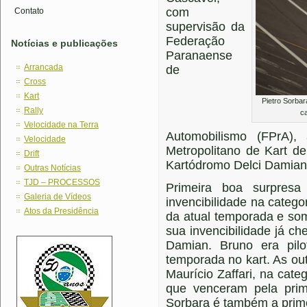
com
Contato
supervisão da
Federação
Notícias e publicações
Paranaense
Arrancada
de
Cross
Kart
Pietro Sorba
Rally
c
Velocidade na Terra
Automobilismo (FPrA)
Velocidade
Metropolitano de Kart d
Drift
Kartódromo Delci Damian,
Outras Notícias
TJD – PROCESSOS
Primeira boa surpresa
Galeria de Vídeos
invencibilidade na catego
Atos da Presidência
da atual temporada e so
sua invencibilidade já c
Damian. Bruno era pil
temporada no kart. As ou
Maurício Zaffari, na cate
que venceram pela prim
Sorbara é também a prime