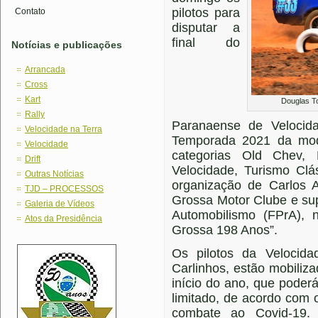
pilotos para
Contato
disputar a
final do
Notícias e publicações
Arrancada
Cross
Kart
Douglas To
Rally
Paranaense de Velocid
Velocidade na Terra
Temporada 2021 da moda
Velocidade
categorias Old Chev,
Drift
Velocidade, Turismo Clá
Outras Notícias
organização de Carlos A
TJD – PROCESSOS
Grossa Motor Clube e su
Galeria de Vídeos
Automobilismo (FPrA),
Atos da Presidência
Grossa 198 Anos”.
Os pilotos da Velocid
Carlinhos, estão mobiliz
início do ano, que poder
limitado, de acordo com 
combate ao Covid-19