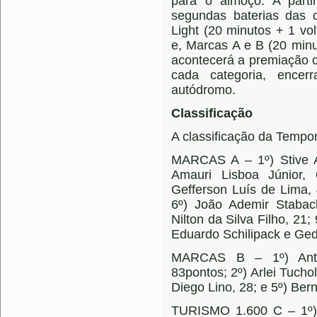
para o almoço. A parti
segundas baterias das 
Light (20 minutos + 1 vol
e, Marcas A e B (20 minut
acontecerá a premiação c
cada categoria, encer
autódromo.
Classificação
A classificação da Tempor
MARCAS A – 1º) Stive A
Amauri Lisboa Júnior, 
Gefferson Luís de Lima, 
6º) João Ademir Stabac
Nilton da Silva Filho, 21
Eduardo Schilipack e Ge
MARCAS B – 1º) Anto
83pontos; 2º) Arlei Tuchol
Diego Lino, 28; e 5º) Ber
TURISMO 1.600 C – 1º) 