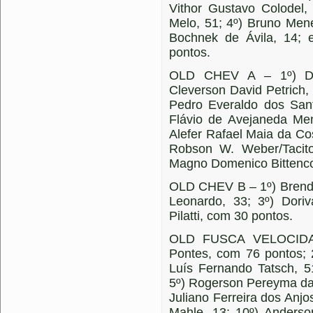
Vithor Gustavo Colodel,
Melo, 51; 4º) Bruno Mene
Bochnek de Ávila, 14; 
pontos.
OLD CHEV A – 1º) Dou
Cleverson David Petrich, 
Pedro Everaldo dos Sant
Flávio de Avejaneda Men
Alefer Rafael Maia da Cos
Robson W. Weber/Tacito
Magno Domenico Bittenco
OLD CHEV B – 1º) Brendo
Leonardo, 33; 3º) Doriv
Pilatti, com 30 pontos.
OLD FUSCA VELOCIDAD
Pontes, com 76 pontos; 
Luís Fernando Tatsch, 5
5º) Rogerson Pereyma da 
Juliano Ferreira dos Anjos
Mahle, 13; 10º) Anderso