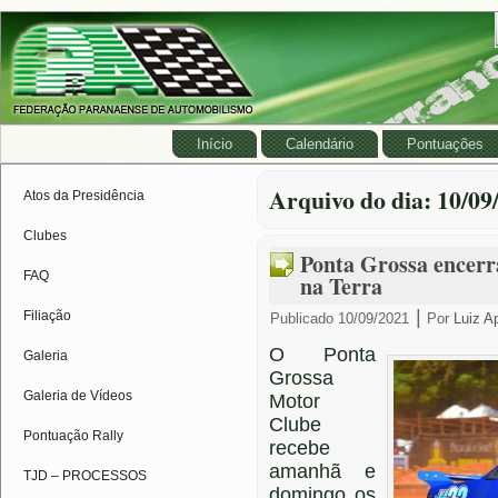
Início
Calendário
Pontuações
Arquivo do dia:
10/09
Atos da Presidência
Clubes
Ponta Grossa encerr
FAQ
na Terra
|
Filiação
Publicado
10/09/2021
Por
Luiz A
O Ponta
Galeria
Grossa
Galeria de Vídeos
Motor
Clube
Pontuação Rally
recebe
amanhã e
TJD – PROCESSOS
domingo os