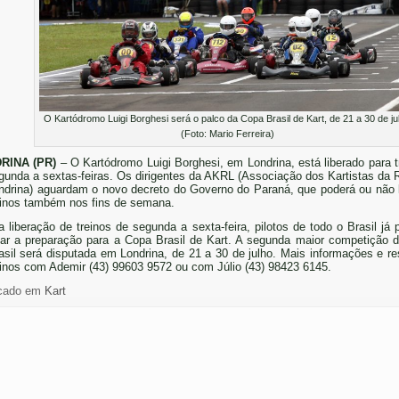
O Kartódromo Luigi Borghesi será o palco da Copa Brasil de Kart, de 21 a 30 de ju
(Foto: Mario Ferreira)
RINA (PR)
– O Kartódromo Luigi Borghesi, em Londrina, está liberado para t
gunda a sextas-feiras. Os dirigentes da AKRL (Associação dos Kartistas da 
ndrina) aguardam o novo decreto do Governo do Paraná, que poderá ou não l
einos também nos fins de semana.
 liberação de treinos de segunda a sexta-feira, pilotos de todo o Brasil já
jar a preparação para a Copa Brasil de Kart. A segunda maior competição d
asil será disputada em Londrina, de 21 a 30 de julho. Mais informações e re
einos com Ademir (43) 99603 9572 ou com Júlio (43) 98423 6145.
cado em
Kart