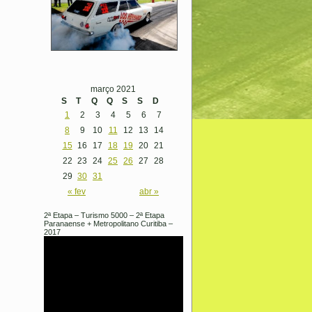
março 2021
S
T
Q
Q
S
S
D
1
2
3
4
5
6
7
8
9
10
11
12
13
14
15
16
17
18
19
20
21
22
23
24
25
26
27
28
29
30
31
« fev
abr »
2ª Etapa – Turismo 5000 – 2ª Etapa
Paranaense + Metropolitano Curitiba –
2017