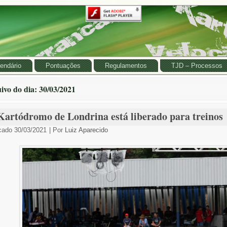
endário
Pontuações
Regulamentos
TJD – Processos
ivo do dia:
30/03/2021
Kartódromo de Londrina está liberado para treinos
cado
30/03/2021
|
Por
Luiz Aparecido