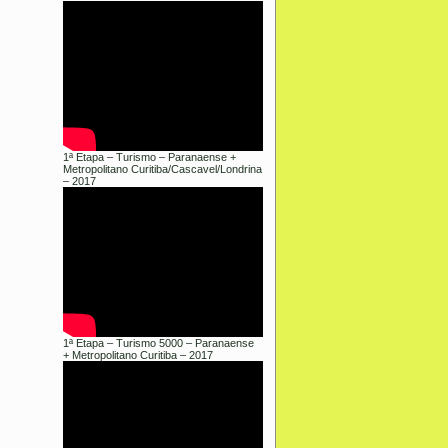
1ª Etapa – Turismo – Paranaense +
Metropolitano Curitiba/Cascavel/Londrina
– 2017
1ª Etapa – Turismo 5000 – Paranaense
+ Metropolitano Curitiba – 2017