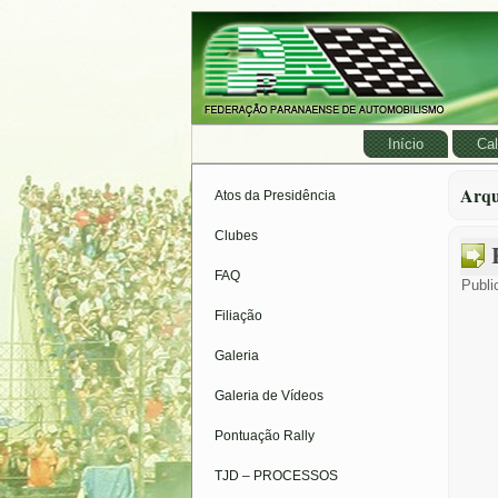
Início
Cal
Arqu
Atos da Presidência
Clubes
FAQ
Publi
Filiação
Galeria
Galeria de Vídeos
Pontuação Rally
TJD – PROCESSOS