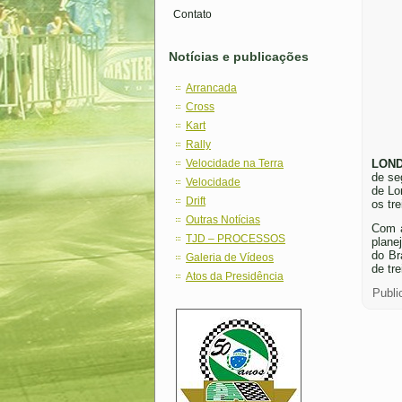
Contato
Notícias e publicações
Arrancada
Cross
Kart
Rally
Velocidade na Terra
LOND
de se
Velocidade
de Lo
Drift
os tr
Outras Notícias
Com a
TJD – PROCESSOS
plane
do Br
Galeria de Vídeos
de tr
Atos da Presidência
Publi