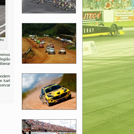
lho
reinos
Região
iberar
 podem
e kart
servar