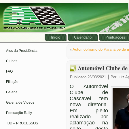
Início
Calendário
Pontuações
«
Automobilismo do Paraná perde m
Atos da Presidência
Clubes
Automóvel Clube de 
FAQ
|
Publicado
26/03/2021
Por
Luiz A
Filiação
O Automóvel
Clube de
Galeria
Cascavel tem
Galeria de Vídeos
nova diretoria.
Em pleito
Pontuação Rally
realizado por
aclamação na
TJD – PROCESSOS
noite desta