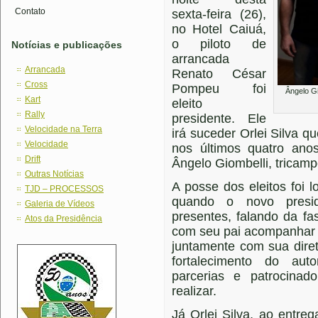
Contato
sexta-feira (26),
no Hotel Caiuá,
o piloto de
Notícias e publicações
arrancada
Arrancada
Renato César
Cross
Pompeu foi
Ângelo G
Kart
eleito
Rally
presidente. Ele
Velocidade na Terra
irá suceder Orlei Silva
Velocidade
nos últimos quatro anos
Drift
Ângelo Giombelli, tricamp
Outras Notícias
A posse dos eleitos foi
TJD – PROCESSOS
quando o novo presi
Galeria de Vídeos
presentes, falando da f
Atos da Presidência
com seu pai acompanhar as
juntamente com sua diret
fortalecimento do aut
parcerias e patrocina
realizar.
Já Orlei Silva, ao entreg