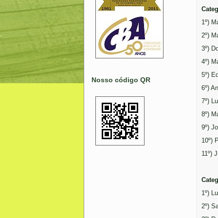
Categ
1º) M
2º) M
3º) D
4º) M
5º) E
Nosso código QR
6º) A
7º) L
8º) M
9º) J
10º) 
11º) 
Categ
1º) L
2º) S