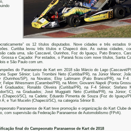
o,
buindo
craticamente” os 12 títulos disputados. Nove cidades e três estados t
ões. Curitiba levou três títulos e Chapecó dois. As outras cidades, 
ão cada uma, são Cascavel, Ourinhos, Foz do Iguaçu, Pato Branco, Car
 Grossa e Caçador. Por estados, o Paraná ficou com nove títulos, Santa Ca
ois e São Paulo com um.
mpeões do Paranaense de Kart em 2018 são Márcio do Lago (Cascavel/P
oria Super Sênior; Luís Trombini Neto (Curitiba/PR), na Júnior Menor; Joã
 (Ourinhos/SP), na Novatos; Eloy Lattmann (Pato Branco/PR), na F-4
r; Felipe Wriesmann (Carambei/PR), na Mirim; Giovanni Napoli (Ponta Gross
4 Graduados; Ronaldo Oliveira (Curitiba/PR), na F-4 Sênior; Stefano 
dor/SC), na Graduados; José Muggiatti Neto (Curitiba/PR), na Júnior; G
 (Chapecó/SC), na Cadete; Eduardo Pimenta de Souza (Foz do Iguaçu/P
r A; e Yuri Mucelin (Chapecó/SC), na categoria Sênior B.
peonato Paranaense de Kart teve promoção e organização do Kart Clube d
o, com supervisão da Federação Paranaense de Automobilismo (FPrA).
ificação final do Campeonato Paranaense de Kart de 2018