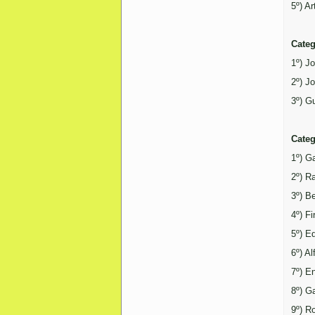
5º) A
Categ
1º) J
2º) J
3º) G
Categ
1º) G
2º) R
3º) B
4º) F
5º) E
6º) Al
7º) E
8º) Ga
9º) R