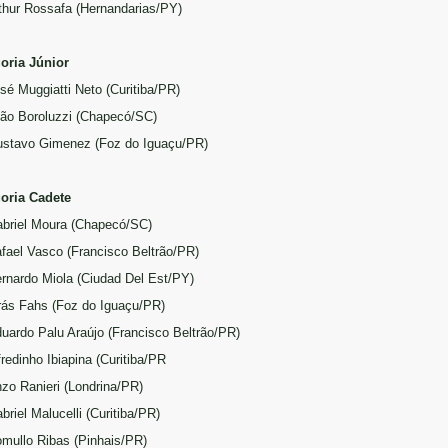
rthur Rossafa (Hernandarias/PY)
oria Júnior
osé Muggiatti Neto (Curitiba/PR)
oão Boroluzzi (Chapecó/SC)
ustavo Gimenez (Foz do Iguaçu/PR)
oria Cadete
abriel Moura (Chapecó/SC)
afael Vasco (Francisco Beltrão/PR)
ernardo Miola (Ciudad Del Est/PY)
irás Fahs (Foz do Iguaçu/PR)
duardo Palu Araújo (Francisco Beltrão/PR)
fredinho Ibiapina (Curitiba/PR
nzo Ranieri (Londrina/PR)
briel Malucelli (Curitiba/PR)
omullo Ribas (Pinhais/PR)