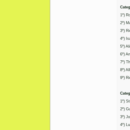
Categ
1º) R
2º) M
3º) R
4º) I
5º) A
6º) A
7º) T
8º) A
9º) R
Cate
1º) S
2º) G
3º) J
4º) L