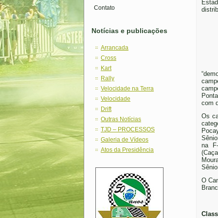
Estad
Contato
distri
Notícias e publicações
Arrancada
Cross
Kart
“demo
Rally
campe
campe
Velocidade na Terra
Ponta
Velocidade
com d
Drift
Os ca
Outras Notícias
categ
TJD – PROCESSOS
Pocay
Sênio
Galeria de Vídeos
na F-
Atos da Presidência
(Caça
Moura
Sênio
O Cam
Branc
Class