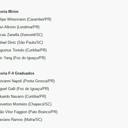
oria Mirim
elipe Wriesmann (Carambei/PR)
avi Alkmin (Londrina/PR)
ucas Zanella (Xanxerê/SC)
afael Diniz (São Paulo/SC)
ugustus Toniolo (Curitiba/PR)
ric Yang (Foz do Iguaçu/PR)
oria F-4 Graduados
iovanni Napoli (Ponta Grossa/PR)
iguel Galli (Foz do Iguaçu/PR)
duardo Navarro (Curitiba/PR)
everton Monteiro (Chapecó/SC)
oão Vitor Faggion (Pato Branco/PR)
laviano Ramos (Mafra/SC)