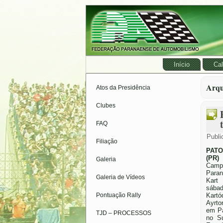
Início
Cal
Arqu
Atos da Presidência
Clubes
FAQ
Publi
Filiação
PAT
(PR)
Galeria
Camp
Para
Galeria de Vídeos
Kart
sáb
Pontuação Rally
Kartó
Ayrt
em Pa
TJD – PROCESSOS
no S