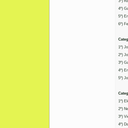
3º) R
4º) G
5º) E
6º) F
Categ
1º) J
2º) J
3º) G
4º) E
5º) J
Categ
1º) E
2º) N
3º) V
4º) D