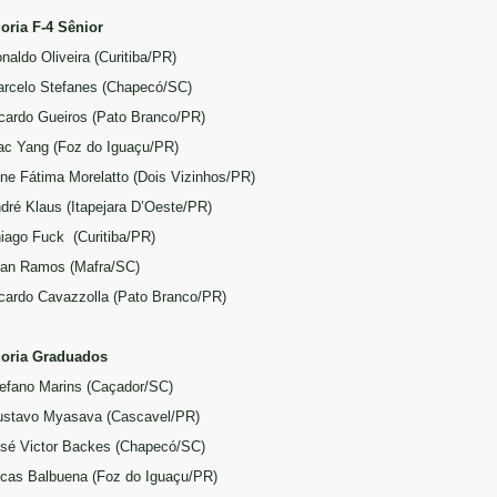
oria F-4 Sênior
onaldo Oliveira (Curitiba/PR)
arcelo Stefanes (Chapecó/SC)
icardo Gueiros (Pato Branco/PR)
sac Yang (Foz do Iguaçu/PR)
line Fátima Morelatto (Dois Vizinhos/PR)
ndré Klaus (Itapejara D’Oeste/PR)
hiago Fuck (Curitiba/PR)
llan Ramos (Mafra/SC)
icardo Cavazzolla (Pato Branco/PR)
goria Graduados
tefano Marins (Caçador/SC)
ustavo Myasava (Cascavel/PR)
osé Victor Backes (Chapecó/SC)
ucas Balbuena (Foz do Iguaçu/PR)