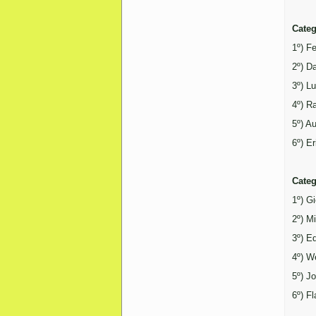
Categ
1º) F
2º) D
3º) L
4º) R
5º) A
6º) E
Categ
1º) G
2º) M
3º) E
4º) W
5º) J
6º) F