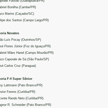
aphael Futsuki (Guarapuava/PR)
abriel Bonilha (Cambe/PR)
nzo Marins (Caçador/SC)
elipe dos Santos (Campo Largo/PR)
oria Novatos
oão Luís Pocay (Ourinhos/SP)
osé Flores Júnior (Foz do Iguaçu/PR)
abriel Mães Hanel (Campo Mourão/PR)
nzo Caporale de Sá (São Paulo/SP)
osé Carlos Cruz (Paraguai)
oria F-4 Super Sênior
loy Lattmann (Pato Branco/PR)
estor Ferens (Curitiba/PR)
icente Rando Neto (Curitiba/PR)
agnor R. Schneider (Pato Branco/PR)