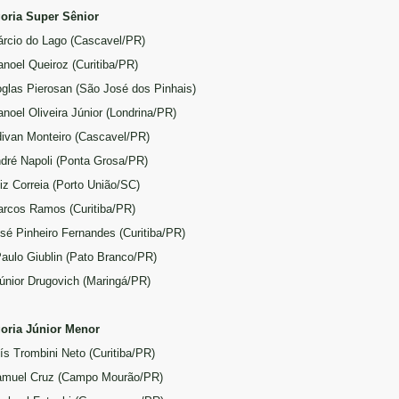
oria Super Sênior
árcio do Lago (Cascavel/PR)
anoel Queiroz (Curitiba/PR)
oglas Pierosan (São José dos Pinhais)
anoel Oliveira Júnior (Londrina/PR)
divan Monteiro (Cascavel/PR)
ndré Napoli (Ponta Grosa/PR)
uiz Correia (Porto União/SC)
arcos Ramos (Curitiba/PR)
osé Pinheiro Fernandes (Curitiba/PR)
Paulo Giublin (Pato Branco/PR)
Júnior Drugovich (Maringá/PR)
oria Júnior Menor
uís Trombini Neto (Curitiba/PR)
amuel Cruz (Campo Mourão/PR)