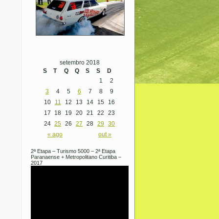
setembro 2018
S
T
Q
Q
S
S
D
1
2
3
4
5
6
7
8
9
10
11
12
13
14
15
16
17
18
19
20
21
22
23
24
25
26
27
28
29
30
« ago
out »
2ª Etapa – Turismo 5000 – 2ª Etapa
Paranaense + Metropolitano Curitiba –
2017