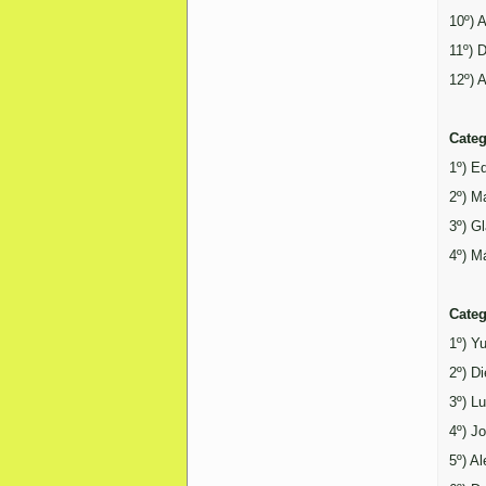
10º) 
11º) 
12º) 
Categ
1º) E
2º) M
3º) G
4º) M
Categ
1º) Y
2º) D
3º) L
4º) J
5º) A