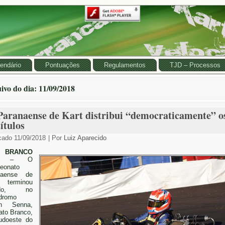
endário
Pontuações
Regulamentos
TJD – Processos
ivo do dia:
11/09/2018
Paranaense de Kart distribui “democraticamente” o
títulos
cado
11/09/2018
|
Por
Luiz Aparecido
O BRANCO
– O
eonato
naense de
 terminou
ado, no
dromo
on Senna,
to Branco,
udoeste do