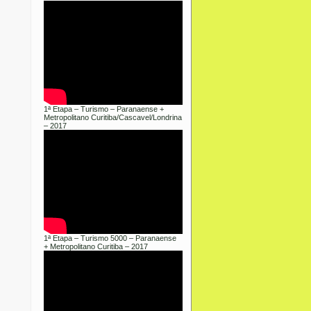
1ª Etapa – Turismo – Paranaense +
Metropolitano Curitiba/Cascavel/Londrina
– 2017
1ª Etapa – Turismo 5000 – Paranaense
+ Metropolitano Curitiba – 2017