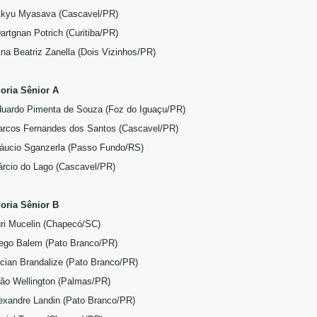
Akyu Myasava (Cascavel/PR)
Dartgnan Potrich (Curitiba/PR)
Ana Beatriz Zanella (Dois Vizinhos/PR)
oria Sênior A
duardo Pimenta de Souza (Foz do Iguaçu/PR)
arcos Fernandes dos Santos (Cascavel/PR)
láucio Sganzerla (Passo Fundo/RS)
árcio do Lago (Cascavel/PR)
oria Sênior B
uri Mucelin (Chapecó/SC)
iego Balem (Pato Branco/PR)
ucian Brandalize (Pato Branco/PR)
oão Wellington (Palmas/PR)
lexandre Landin (Pato Branco/PR)