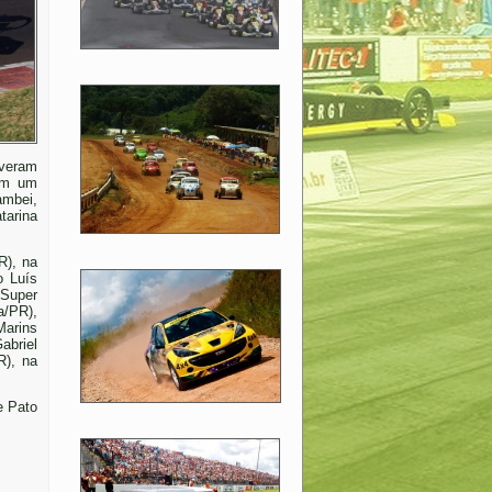
iveram
com um
ambei,
tarina
R), na
o Luís
 Super
a/PR),
Marins
abriel
R), na
e Pato