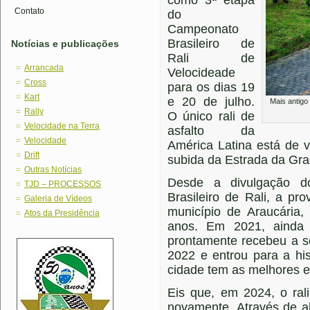
como 3ª etapa
Contato
do
Campeonato
Brasileiro de
Notícias e publicações
Rali de
Arrancada
Velocideade
Cross
para os dias 19
Kart
e 20 de julho.
Mais antigo 
Rally
O único rali de
Velocidade na Terra
asfalto da
Velocidade
América Latina está de v
Drift
subida da Estrada da Gra
Outras Notícias
Desde a divulgação d
TJD – PROCESSOS
Brasileiro de Rali, a p
Galeria de Vídeos
município de Araucária,
Atos da Presidência
anos. Em 2021, ainda c
prontamente recebeu a so
2022 e entrou para a his
cidade tem as melhores es
Eis que, em 2024, o ral
novamente. Através de 