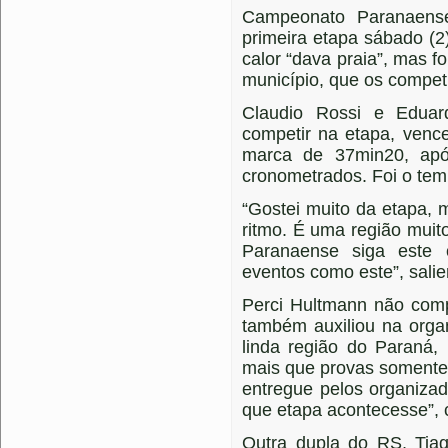
Campeonato Paranaense
primeira etapa sábado (2
calor “dava praia”, mas fo
município, que os compet
Claudio Rossi e Eduar
competir na etapa, venc
marca de 37min20, apó
cronometrados. Foi o tem
“Gostei muito da etapa,
ritmo. É uma região muito
Paranaense siga este 
eventos como este”, salie
Perci Hultmann não comp
também auxiliou na orga
linda região do Paraná,
mais que provas somente d
entregue pelos organiza
que etapa acontecesse”, 
Outra dupla do RS, Tia