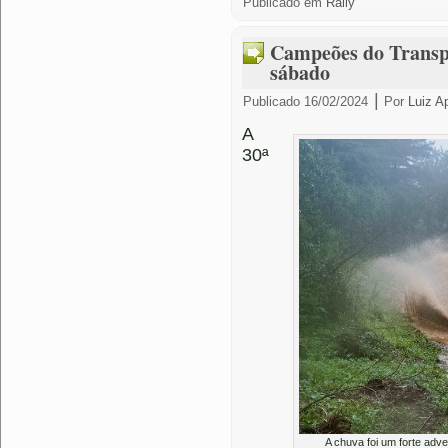
Publicado em
Rally
Campeões do Transpa
sábado
|
Publicado
16/02/2024
Por
Luiz A
A
30ª
A chuva foi um forte adv