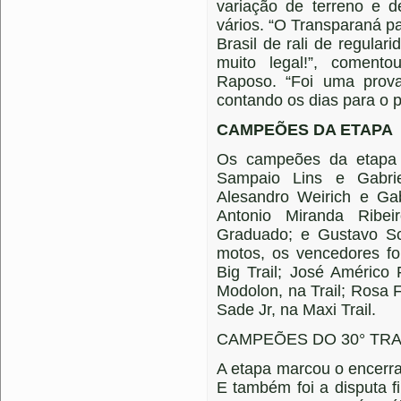
variação de terreno e de
vários. “O Transparaná 
Brasil de rali de regula
muito legal!”, coment
Raposo. “Foi uma prov
contando os dias para o 
CAMPEÕES DA ETAPA
Os campeões da etapa 
Sampaio Lins e Gabrie
Alesandro Weirich e Gab
Antonio Miranda Ribe
Graduado; e Gustavo Sc
motos, os vencedores f
Big Trail; José Américo F
Modolon, na Trail; Rosa F
Sade Jr, na Maxi Trail.
CAMPEÕES DO 30° TR
A etapa marcou o encerr
E também foi a disputa f