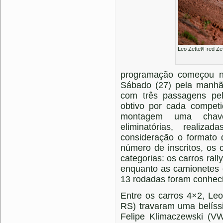
Leo Zettel/Fred Ze
programação começou na 
Sábado (27) pela manhã f
com três passagens pe
obtivo por cada competi
montagem uma chave
eliminatórias, reali
consideração o formato 
número de inscritos, os
categorias: os carros rall
enquanto as camionetes 
13 rodadas foram conhec
Entre os carros 4×2, Leo
RS) travaram uma belíss
Felipe Klimaczewski (VW