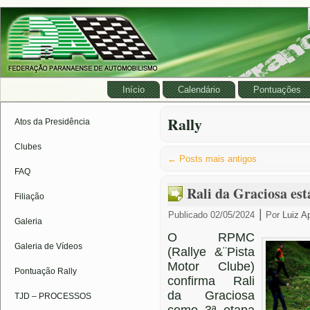
Início
Calendário
Pontuações
Rally
Atos da Presidência
Clubes
←
Posts mais antigos
FAQ
Rali da Graciosa est
Filiação
|
Publicado
02/05/2024
Por
Luiz A
Galeria
O RPMC
Galeria de Vídeos
(Rallye &¨Pista
Motor Clube)
Pontuação Rally
confirma Rali
da Graciosa
TJD – PROCESSOS