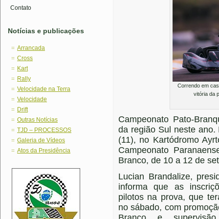
Contato
Notícias e publicações
Arrancada
Cross
Kart
Rally
Correndo em casa
Velocidade na Terra
vitória da
Velocidade
Drift
Campeonato Pato-Branq
Outras Notícias
da região Sul neste ano.
TJD – PROCESSOS
(11), no Kartódromo Ayr
Galeria de Vídeos
Campeonato Paranaense
Atos da Presidência
Branco, de 10 a 12 de se
Lucian Brandalize, pres
informa que as inscriç
pilotos na prova, que t
no sábado, com promoção
Branco e supervisã