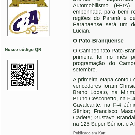
Automobilismo (FPrA).
empenhada para bem rec
regiões do Paraná e de
Paranaense será um do
Lucian.
O Pato-Branquense
Nosso código QR
O Campeonato Pato-Branq
primeira foi no mês p
programação do Camp
setembro.
A primeira etapa contou 
vencedores foram Chrisi
Breno Lobato, na Mirim
Bruno Cesconetto, na F-
Cavalcante, na F-4 Júni
Sênior; Francisco Masca
Cadete; Gustavo Brandal
na 125 Super Sênior; e Al
Publicado em
Kart