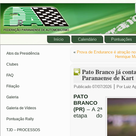
Início
Calendário
Pontuações
«
Prova de Endurance é atração no
Atos da Presidência
Henrique Ma
Clubes
Pato Branco já cont
FAQ
Paranaense de Kart
|
Filiação
Publicado
07/07/2026
Por
Luiz A
PATO
Galeria
BRANCO
Galeria de Vídeos
(PR)
– A 2ª
etapa do
Pontuação Rally
TJD – PROCESSOS