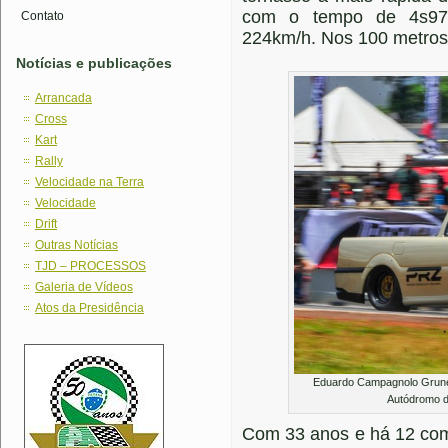
com o tempo de 4s97
Contato
224km/h. Nos 100 metros,
Notícias e publicações
Arrancada
Cross
Kart
Rally
Velocidade na Terra
Velocidade
Drift
Outras Notícias
TJD – PROCESSOS
Galeria de Vídeos
Atos da Presidência
Eduardo Campagnolo Grunewa
Autódromo d
Com 33 anos e há 12 com