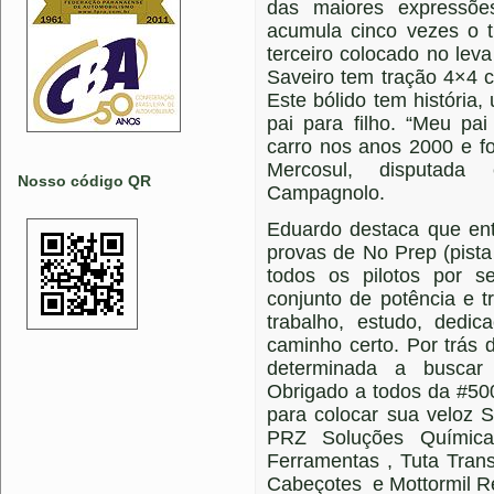
das maiores expressõe
acumula cinco vezes o t
terceiro colocado no le
Saveiro tem tração 4×4 
Este bólido tem históri
pai para filho. “Meu p
carro nos anos 2000 e 
Mercosul, disputada
Nosso código QR
Campagnolo.
Eduardo destaca que en
provas de No Prep (pist
todos os pilotos por se
conjunto de potência e t
trabalho, estudo, ded
caminho certo. Por trás
determinada a buscar 
Obrigado a todos da #50
para colocar sua veloz 
PRZ Soluções Química
Ferramentas , Tuta Tran
Cabeçotes e Mottormil Re