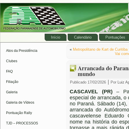
Início
Calendário
Pontuações
«
Metropolitano de Kart de Curitib
Atos da Presidência
Vai come
Clubes
Arrancada do Paraná
FAQ
mundo
|
Filiação
Publicado
17/02/2026
Por
Luiz A
CASCAVEL (PR)
– Par
Galeria
especial de arrancada, 
Galeria de Vídeos
no Paraná. Sábado (14),
arrancada do Autódromo
Pontuação Rally
cascavelense Eduardo 
nome na história do esp
TJD – PROCESSOS
tornasse a mais rápida 