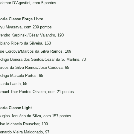
Ademar D´Agostini, com 5 pontos
oria Classe Força Livre
kyu Myasava, com 209 pontos
vendro Karpinski/César Valandro, 190
biano Ribeiro da Silveira, 163
osé Córdova/Marcos da Silva Ramos, 109
odrigo Bonora dos Santos/Cezar da S. Martins, 70
arcos da Silva Ramos/José Córdova, 65
odrigo Marcelo Portes, 65
icardo Lasch, 55
amuel Thor Pontes Oliveira, com 21 pontos
oria Classe Light
ouglas Januário da Silva, com 157 pontos
uise Michaela Rauscher, 109
eonardo Vieira Maldonado, 97