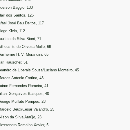
nderson Baggio, 130
dair dos Santos, 126
afael José Bau Deitos, 117
hiago Klein, 112
aurício da Silva Bioni, 71
atheus E. de Oliveira Mello, 69
Guilherme H. V. Morandini, 65
Karl Rauscher, 51
Leandro de Liberais Souza/Luciano Monteiro, 45
Marcos Antonio Cortina, 43
Jaime Fernandes Romeira, 41
Liliani Gonçalves Basques, 40
George Muffato Pompeu, 28
Marcelo Beux/César Valandro, 25
Gilson da Silva Araújo, 23
Alessandro Ramalho Xavier, 5