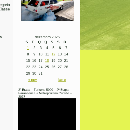
egoria
Classe
s
dezembro 2025
S
T
Q
Q
S
S
D
1
2
3
4
5
6
7
8
9
10
11
12
13
14
15
16
17
18
19
20
21
22
23
24
25
26
27
28
29
30
31
« nov
jan »
2ª Etapa – Turismo 5000 – 2ª Etapa
Paranaense + Metropolitano Curitiba –
2017