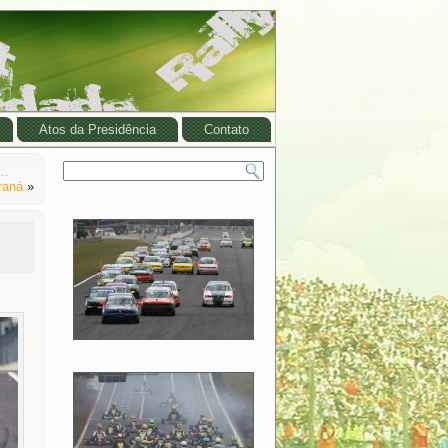
Atos da Presidência
Contato
o…
raná
»