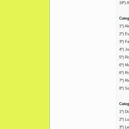
19º) 
Categ
1º) A
2º) E
3º) Fa
4º) J
5º) R
6º) M
6º) R
7º) R
8º) S
Categ
1º) D
2º) L
3º) L