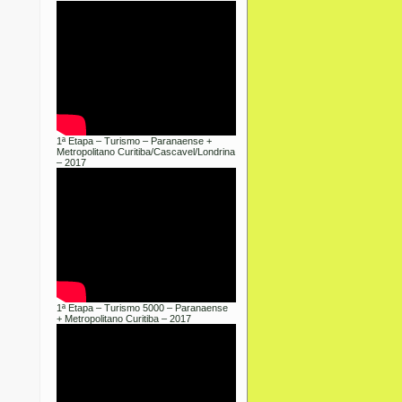
1ª Etapa – Turismo – Paranaense +
Metropolitano Curitiba/Cascavel/Londrina
– 2017
1ª Etapa – Turismo 5000 – Paranaense
+ Metropolitano Curitiba – 2017