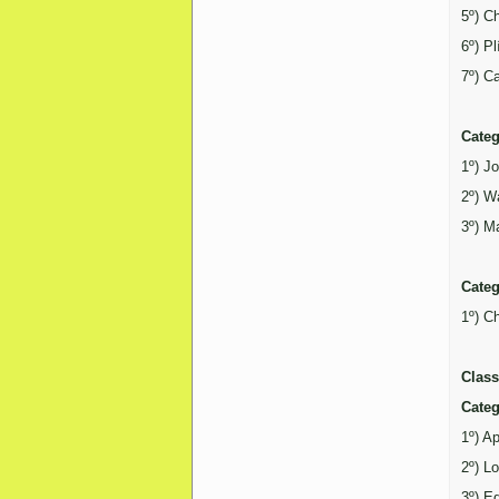
5º) Ch
6º) P
7º) C
Categ
1º) J
2º) Wa
3º) M
Cate
1º) C
Class
Categ
1º) A
2º) L
3º) E