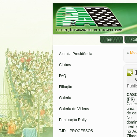
Início
Cal
«
Met
Atos da Presidência
Clubes
FAQ
Publi
Filiação
CAS
Galeria
(PR)
Casca
uma 
Galeria de Vídeos
de c
No p
Pontuação Rally
domi
será 
TJD – PROCESSOS
no A
Zilma