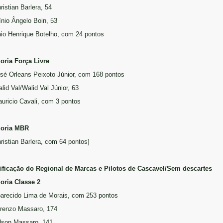
ristian Barlera, 54
línio Ângelo Boin, 53
aio Henrique Botelho, com 24 pontos
oria Força Livre
osé Orleans Peixoto Júnior, com 168 pontos
lid Val/Walid Val Júnior, 63
auricio Cavali, com 3 pontos
goria MBR
hristian Barlera, com 64 pontos]
ificação do Regional de Marcas e Pilotos de Cascavel/Sem descartes
oria Classe 2
parecido Lima de Morais, com 253 pontos
orenzo Massaro, 174
dson Massaro, 141