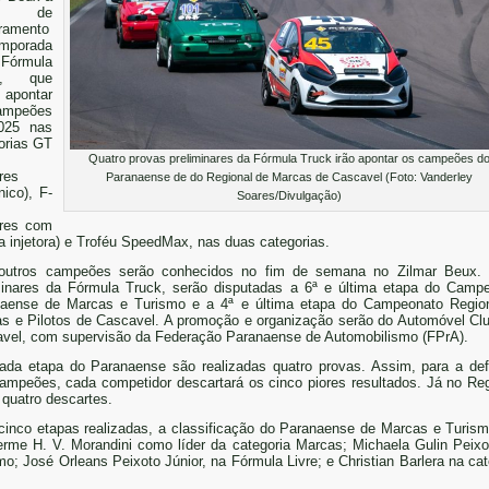
pa de
ramento
emporada
órmula
k, que
 apontar
ampeões
025 nas
orias GT
Quatro provas preliminares da Fórmula Truck irão apontar os campeões d
res
Paranaense de do Regional de Marcas de Cascavel (Foto: Vanderley
nico), F-
Soares/Divulgação)
ores com
 injetora) e Troféu SpeedMax, nas duas categorias.
outros campeões serão conhecidos no fim de semana no Zilmar Beux.
minares da Fórmula Truck, serão disputadas a 6ª e última etapa do Camp
aense de Marcas e Turismo e a 4ª e última etapa do Campeonato Regio
s e Pilotos de Cascavel. A promoção e organização serão do Automóvel Cl
vel, com supervisão da Federação Paranaense de Automobilismo (FPrA).
da etapa do Paranaense são realizadas quatro provas. Assim, para a def
ampeões, cada competidor descartará os cinco piores resultados. Já no Reg
 quatro descartes.
inco etapas realizadas, a classificação do Paranaense de Marcas e Turis
erme H. V. Morandini como líder da categoria Marcas; Michaela Gulin Peixo
mo; José Orleans Peixoto Júnior, na Fórmula Livre; e Christian Barlera na cat