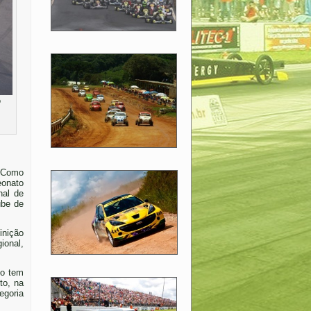
o
 Como
eonato
nal de
ube de
inição
ional,
mo tem
to, na
egoria