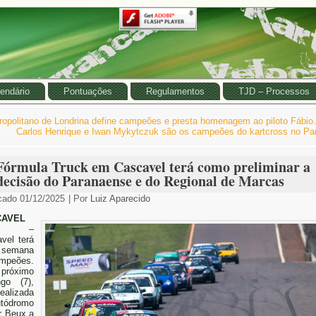
endário
Pontuações
Regulamentos
TJD – Processos
ropolitano de Londrina define campeões e presta homenagem ao piloto Fábi
Carlos Henrique e Iwan Mykytczuk são os campeões do kartcross no Pa
Fórmula Truck em Cascavel terá como preliminar a
decisão do Paranaense e do Regional de Marcas
cado
01/12/2025
|
Por
Luiz Aparecido
CAVEL
–
vel terá
semana
ampeões.
róximo
ngo (7),
realizada
utódromo
r Beux a