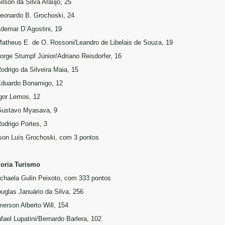
Gilson da Silva Araújo, 25
Leonardo B. Grochoski, 24
Ademar D´Agostini, 19
Matheus E. de O. Rossoni/Leandro de Libelais de Souza, 19
Jorge Stumpf Júnior/Adriano Reisdorfer, 16
Rodrigo da Silveira Maia, 15
Eduardo Bonamigo, 12
Igor Lemos, 12
Gustavo Myasava, 9
Rodrigo Portes, 3
on Luís Grochoski, com 3 pontos
oria Turismo
ichaela Gulin Peixoto, com 333 pontos
ouglas Januário da Silva, 256
merson Alberto Will, 154
afael Lupatini/Bernardo Barlera, 102