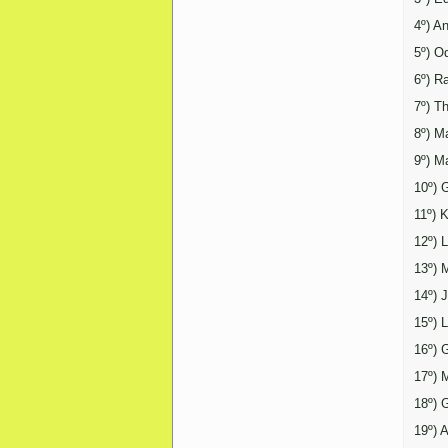
4º) A
5º) O
6º) R
7º) T
8º) M
9º) M
10º) 
11º) 
12º) 
13º) 
14º) 
15º) 
16º) 
17º) 
18º) 
19º) 