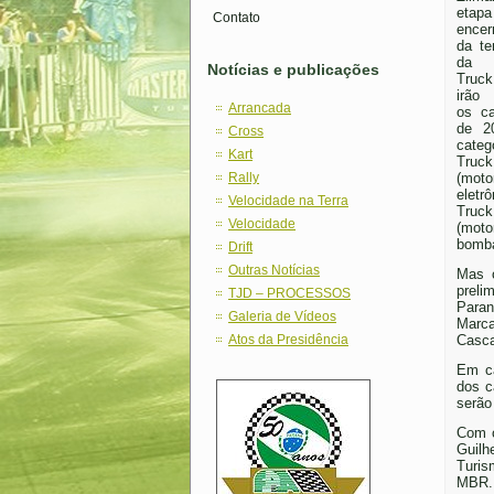
eta
Contato
encer
da t
da F
Notícias e publicações
Truc
irão
Arrancada
os c
de 2
Cross
categ
Kart
Truck
Rally
(moto
eletrô
Velocidade na Terra
Truck
Velocidade
(mot
bomba
Drift
Outras Notícias
Mas 
preli
TJD – PROCESSOS
Paran
Galeria de Vídeos
Marca
Atos da Presidência
Casca
Em ca
dos c
serão
Com c
Guilh
Turis
MBR.