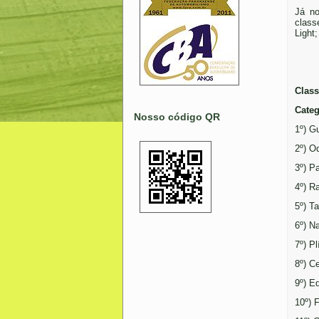
Já no
class
Light
Class
Categ
Nosso código QR
1º) G
2º) O
3º) P
4º) R
5º) T
6º) N
7º) P
8º) C
9º) E
10º) 