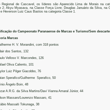
 Regional de Cascavel, os líderes são Aparecido Lima de Morais na cat
e 2; Akyu Myasava, na Classe Força Livre; Douglas Januário da Silva, na 
; e Heverson Luiz Caus Bastos na categoria Classe 1.
ificação do Campeonato Paranaense de Marcas e Turismo/Sem descarte
oria Marcas
uilherme H. V. Morandini, com 318 pontos
dair dos Santos, 132
aulo Velloso V. Marcondes, 126
afael Oliva Caliento, 101
aylor Luiz Pilger Giacobbo, 76
atan Sperafico/Guilherme Sperafico, 50
línio Ângelo Boin, 48
ezar A.R.G. da Silva Martins/Davi Vianna Amaral Júnior, 44
dson Massaro/Lourenzo Massaro, 41
Fábio Massaiti Tokunaga, 38