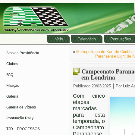
Início
Calendário
Pontuações
«
Metropolitano de Kart de Curitiba
Atos da Presidência
Paranaense Light de Ka
Clubes
Campeonato Paranae
FAQ
em Londrina
|
Filiação
Publicado
20/03/2025
Por
Luiz A
Com cinco
Galeria
etapas
Galeria de Vídeos
marcadas
para esta
Pontuação Rally
temporada, o
Campeonato
TJD – PROCESSOS
Paranaense