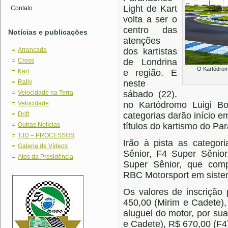
Light de Kart
Contato
volta a ser o
centro das
Notícias e publicações
atenções
Arrancada
dos kartistas
Cross
de Londrina
O Kartódromo
Kart
e região. E
Rally
neste
Velocidade na Terra
sábado (22),
Velocidade
no Kartódromo Luigi Bor
Drift
categorias darão início e
Outras Notícias
títulos do kartismo do Pa
TJD – PROCESSOS
Irão à pista as categor
Galeria de Vídeos
Sênior, F4 Super Sênio
Atos da Presidência
Super Sênior, que comp
RBC Motorsport em sistem
Os valores de inscrição
450,00 (Mirim e Cadete)
aluguel do motor, por sua
e Cadete), R$ 670,00 (F4