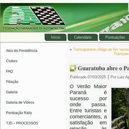
Início
Calendário
Pontuações
«
Transaparaná chega ao fim nest
Atos da Presidência
Transpar
Clubes
Guaratuba abre o Pa
FAQ
|
Publicado
07/03/2025
Por
Luiz A
Filiação
O Verão Maior
Paraná é
Galeria
sucesso por
Galeria de Vídeos
onde passa.
Entre turistas e
Pontuação Rally
comerciantes, a
satisfação em
TJD – PROCESSOS
relação às