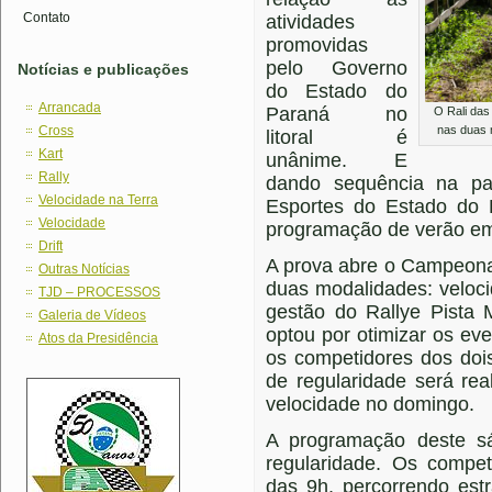
Contato
atividades
promovidas
pelo Governo
Notícias e publicações
do Estado do
Arrancada
Paraná no
O Rali das
Cross
nas duas 
litoral é
Kart
unânime. E
Rally
dando sequência na pa
Velocidade na Terra
Esportes do Estado do P
Velocidade
programação de verão e
Drift
A prova abre o Campeona
Outras Notícias
duas modalidades: veloc
TJD – PROCESSOS
gestão do Rallye Pista 
Galeria de Vídeos
optou por otimizar os ev
Atos da Presidência
os competidores dos doi
de regularidade será re
velocidade no domingo.
A programação deste s
regularidade. Os competi
das 9h, percorrendo est