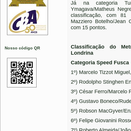
Já na categoria Tu
Ymagava/Matheus Negre
classificação, com 81
Mazziero Botelho/Jean C
com 15 pontos.
Classificação do Me
Nosso código QR
Londrina
Categoria Speed Fusca
1º) Marcelo Tizzot Migue
2º) Rodolpho Stinghen E
3º) César Ferro/Marcelo 
4º) Gustavo Boneco/Rude
5º) Robson MacGyver/Enzo
6º) Felipe Giovanini Ross
7º) Roberto Almeida/João