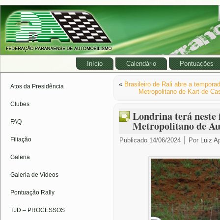
Início
Calendário
Pontuações
«
Brasileiro de Rali abre a tempor
Atos da Presidência
Metropolitano de Kart de Ca
Clubes
Londrina terá neste 
FAQ
Metropolitano de A
|
Filiação
Publicado
14/06/2024
Por
Luiz A
Galeria
Galeria de Vídeos
Pontuação Rally
TJD – PROCESSOS