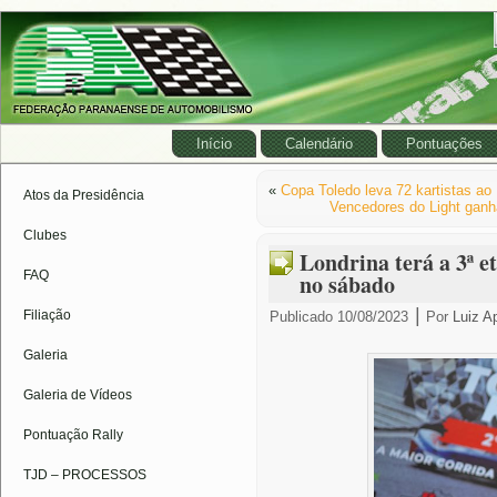
Início
Calendário
Pontuações
«
Copa Toledo leva 72 kartistas a
Atos da Presidência
Vencedores do Light ganh
Clubes
Londrina terá a 3ª 
FAQ
no sábado
|
Filiação
Publicado
10/08/2023
Por
Luiz A
Galeria
Galeria de Vídeos
Pontuação Rally
TJD – PROCESSOS