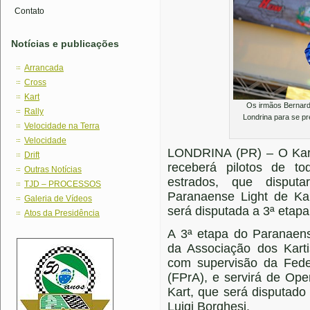
Contato
Notícias e publicações
Arrancada
Cross
Kart
Os irmãos Bernard
Rally
Londrina para se 
Velocidade na Terra
Velocidade
LONDRINA (PR) – O Kart
Drift
receberá pilotos de t
Outras Notícias
estrados, que dispu
TJD – PROCESSOS
Paranaense Light de Ka
Galeria de Vídeos
será disputada a 3ª etap
Atos da Presidência
A 3ª etapa do Paranaens
da Associação dos Kart
com supervisão da Fed
(FPrA), e servirá de O
Kart, que será disputad
Luigi Borghesi.