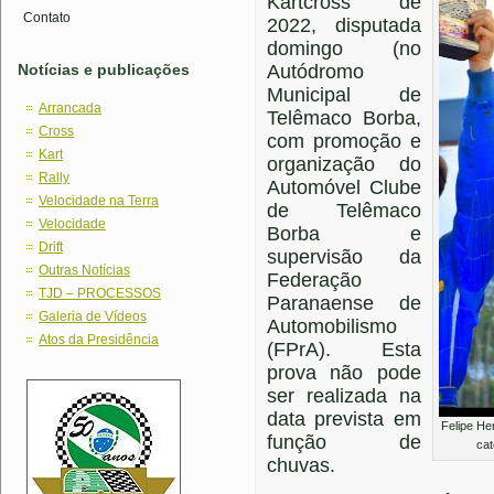
Kartcross de
Contato
2022, disputada
domingo (no
Notícias e publicações
Autódromo
Municipal de
Arrancada
Telêmaco Borba,
Cross
com promoção e
Kart
organização do
Rally
Automóvel Clube
Velocidade na Terra
de Telêmaco
Velocidade
Borba e
Drift
supervisão da
Outras Notícias
Federação
TJD – PROCESSOS
Paranaense de
Galeria de Vídeos
Automobilismo
Atos da Presidência
(FPrA). Esta
prova não pode
ser realizada na
data prevista em
Felipe He
função de
cat
chuvas.