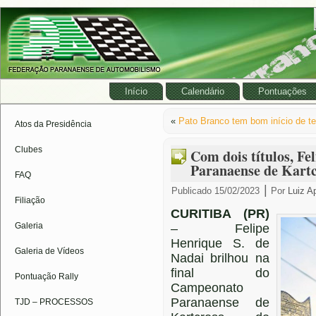
Início
Calendário
Pontuações
«
Pato Branco tem bom início de t
Atos da Presidência
Clubes
Com dois títulos, Fel
Paranaense de Kartc
FAQ
|
Publicado
15/02/2023
Por
Luiz A
Filiação
CURITIBA (PR)
Galeria
– Felipe
Henrique S. de
Galeria de Vídeos
Nadai brilhou na
final do
Pontuação Rally
Campeonato
Paranaense de
TJD – PROCESSOS