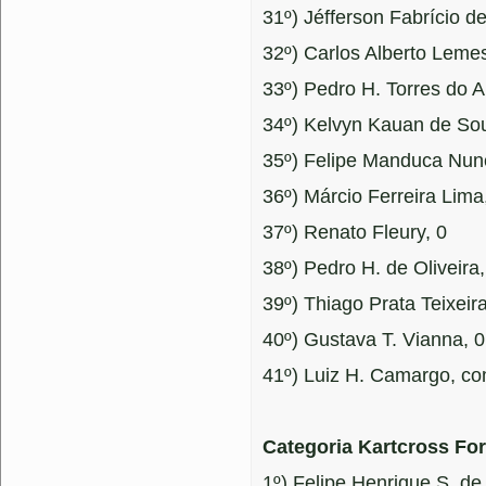
31º) Jéfferson Fabrício de
32º) Carlos Alberto Lemes
33º) Pedro H. Torres do A
34º) Kelvyn Kauan de So
35º) Felipe Manduca Nun
36º) Márcio Ferreira Lima
37º) Renato Fleury, 0
38º) Pedro H. de Oliveira,
39º) Thiago Prata Teixeira
40º) Gustava T. Vianna, 0
41º) Luiz H. Camargo, co
Categoria Kartcross For
1º) Felipe Henrique S. d