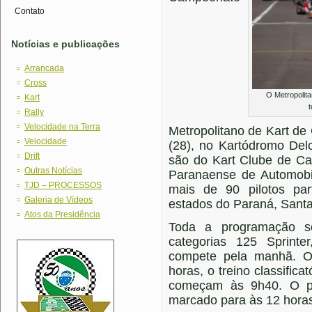
Contato
Notícias e publicações
Arrancada
Cross
O Metropolita
Kart
Rally
Velocidade na Terra
Metropolitano de Kart de
Velocidade
(28), no Kartódromo Del
Drift
são do Kart Clube de Ca
Outras Notícias
Paranaense de Automobil
TJD – PROCESSOS
mais de 90 pilotos par
Galeria de Vídeos
estados do Paraná, Santa
Atos da Presidência
Toda a programação se
categorias 125 Sprint
compete pela manhã. Os 
horas, o treino classifica
começam às 9h40. O pó
marcado para às 12 hora