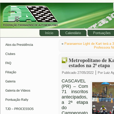
Início
Calendário
Pontuações
«
Paranaense Light de Kart terá a 
Atos da Presidência
Professora N
Clubes
Metropolitano de Kar
FAQ
estados na 2ª etapa
|
Filiação
Publicado
27/05/2022
Por
Luiz A
CASCAVEL
Galeria
(PR) – Com
Galeria de Vídeos
71 inscritos
antecipados,
Pontuação Rally
a 2ª etapa
do
TJD – PROCESSOS
Campeonato