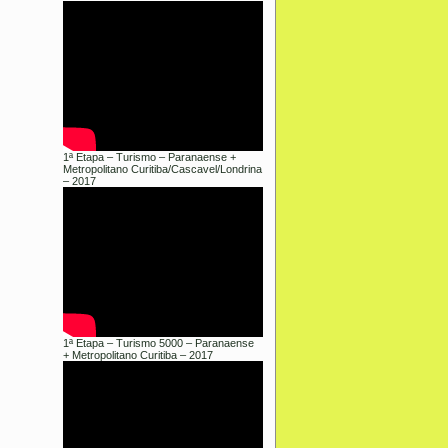
1ª Etapa – Turismo – Paranaense +
Metropolitano Curitiba/Cascavel/Londrina
– 2017
1ª Etapa – Turismo 5000 – Paranaense
+ Metropolitano Curitiba – 2017