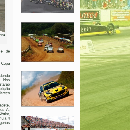
rina
se de
ª Copa
ndendo
l. Nos
starão
etição
ereço
adete,
dos A,
ênior,
mula 4
gorias