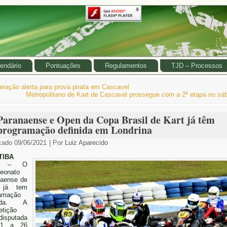
endário
Pontuações
Regulamentos
TJD – Processos
eração alerta para prova pirata em Cascavel
Metropolitano de Kart de Cascavel prossegue com a 2ª etapa no sá
Paranaense e Open da Copa Brasil de Kart já têm
programação definida em Londrina
cado
09/06/2021
|
Por
Luiz Aparecido
TIBA
– O
eonato
aense de
 já tem
ramação
nida. A
tição
disputada
21 a 26