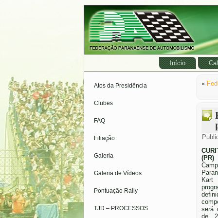
Início
Cal
«
Fed
Atos da Presidência
Clubes
FAQ
Publi
Filiação
CURI
Galeria
(PR)
Camp
Paran
Galeria de Vídeos
Kart
prog
Pontuação Rally
defi
compe
TJD – PROCESSOS
será 
de 