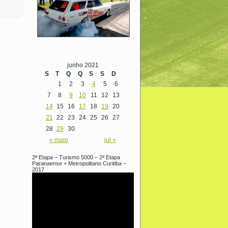
junho 2021
S
T
Q
Q
S
S
D
1
2
3
4
5
6
7
8
9
10
11
12
13
14
15
16
17
18
19
20
21
22
23
24
25
26
27
28
29
30
« maio
jul »
2ª Etapa – Turismo 5000 – 2ª Etapa
Paranaense + Metropolitano Curitiba –
2017