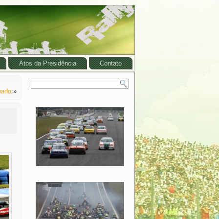
Atos da Presidência
Contato
bado
»