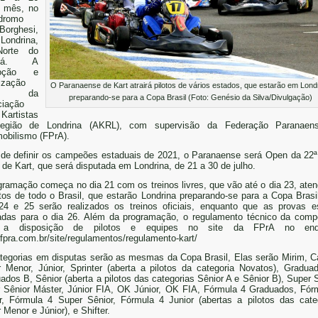
 mês, no
dromo
 Borghesi,
ondrina,
orte do
aná. A
moção e
ização
O Paranaense de Kart atrairá pilotos de vários estados, que estarão em Lond
ão da
preparando-se para a Copa Brasil (Foto: Genésio da Silva/Divulgação)
iação
artistas
egião de Londrina (AKRL), com supervisão da Federação Paranaen
obilismo (FPrA).
de definir os campeões estaduais de 2021, o Paranaense será Open da 22
l de Kart, que será disputada em Londrina, de 21 a 30 de julho.
gramação começa no dia 21 com os treinos livres, que vão até o dia 23, ate
otos de todo o Brasil, que estarão Londrina preparando-se para a Copa Brasi
24 e 25 serão realizados os treinos oficiais, enquanto que as provas e
das para o dia 26. Além da programação, o regulamento técnico da comp
 a disposição de pilotos e equipes no site da FPrA no end
//fpra.com.br/site/regulamentos/regulamento-kart/
tegorias em disputas serão as mesmas da Copa Brasil, Elas serão Mirim, C
r Menor, Júnior, Sprinter (aberta a pilotos da categoria Novatos), Gradua
ados B, Sênior (aberta a pilotos das categorias Sênior A e Sênior B), Super S
 Sênior Máster, Júnior FIA, OK Júnior, OK FIA, Fórmula 4 Graduados, Fór
r, Fórmula 4 Super Sênior, Fórmula 4 Junior (abertas a pilotos das cate
 Menor e Júnior), e Shifter.