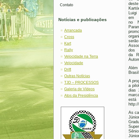
deste
Contato
Kartó
Luigi
em L
Notícias e publicações
no N
Par
Arrancada
pro
organ
Cross
ser
Kart
Assoc
Rally
dos K
da R
Velocidade na Terra
Autom
Velocidade
Além 
Drift
Brasi
Outras Notícias
A pro
TJD – PROCESSOS
a pil
Galeria de Vídeos
dias 
marca
Atos da Presidência
está
http:
As ca
Júnio
Gradu
Super
Sênio
Júnior