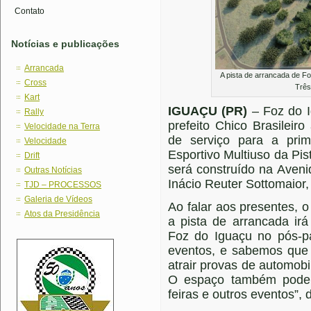
Contato
Notícias e publicações
Arrancada
A pista de arrancada de Fo
Cross
Três
Kart
IGUAÇU (PR)
– Foz do 
Rally
prefeito Chico Brasileir
Velocidade na Terra
de serviço para a pri
Velocidade
Esportivo Multiuso da Pi
Drift
será construído na Aven
Outras Notícias
Inácio Reuter Sottomaior,
TJD – PROCESSOS
Galeria de Vídeos
Ao falar aos presentes, o
Atos da Presidência
a pista de arrancada ir
Foz do Iguaçu no pós-p
eventos, e sabemos qu
atrair provas de automobi
O espaço também poderá
feiras e outros eventos”,