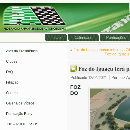
Início
Calendário
Pontuações
«
Foz do Iguaçu marca início do Cit
Atos da Presidência
Foz do Iguaçu 
Clubes
Foz do Iguaçu terá p
FAQ
|
Publicado
12/04/2021
Por
Luiz A
Filiação
FOZ
DO
Galeria
Galeria de Vídeos
Pontuação Rally
TJD – PROCESSOS