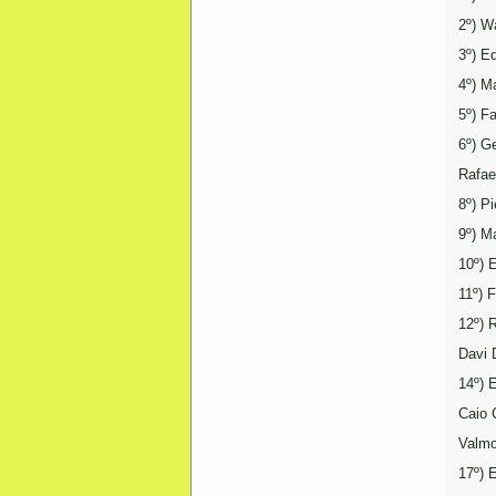
2º) W
3º) E
4º) M
5º) F
6º) G
Rafae
8º) P
9º) M
10º) 
11º) 
12º) 
Davi 
14º) 
Caio 
Valmo
17º) 