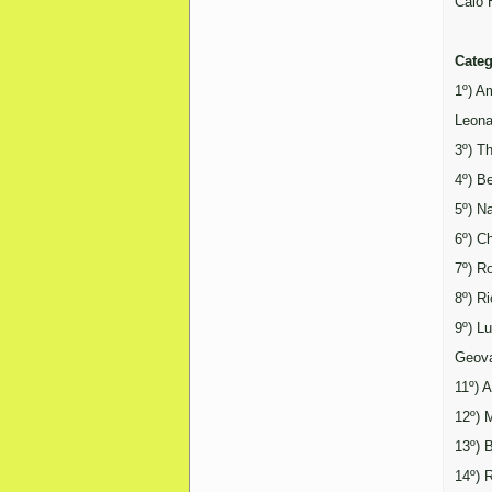
Caio 
Categ
1º) A
Leona
3º) T
4º) B
5º) N
6º) C
7º) R
8º) R
9º) L
Geova
11º) 
12º) 
13º) 
14º) 