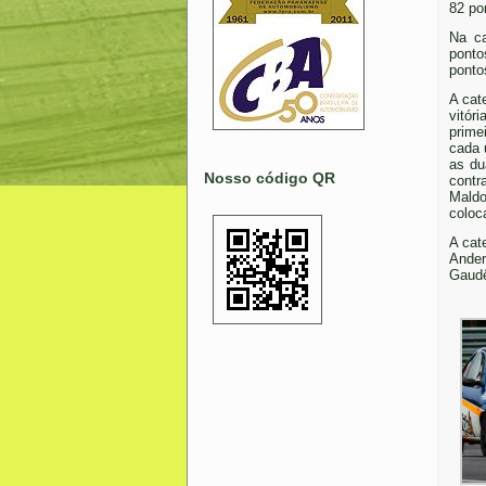
82 po
Na ca
ponto
ponto
A cat
vitór
prime
cada 
as du
Nosso código QR
cont
Maldo
coloc
A cat
Ander
Gaudê