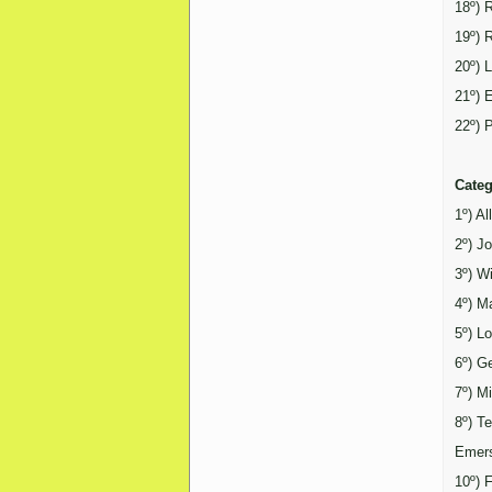
18º) 
19º) 
20º) 
21º) 
22º) 
Categ
1º) A
2º) J
3º) W
4º) M
5º) L
6º) G
7º) M
8º) Te
Emers
10º) 