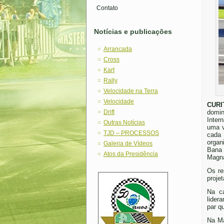
Contato
Notícias e publicações
Arrancada
Cross
Kart
Rally
Velocidade na Terra
Velocidade
CURI
Drift
domi
Inter
Outras Notícias
uma v
TJD – PROCESSOS
cada
organ
Galeria de Vídeos
Bana 
Atos da Presidência
Magn
Os re
proje
Na c
lider
par q
Na Ma