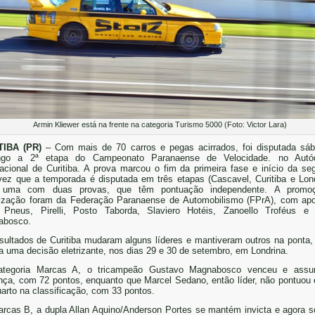
Armin Kliewer está na frente na categoria Turismo 5000 (Foto: Victor Lara)
TIBA (PR)
– Com mais de 70 carros e pegas acirrados, foi disputada sá
ngo a 2ª etapa do Campeonato Paranaense de Velocidade. no Autó
nacional de Curitiba. A prova marcou o fim da primeira fase e início da se
ez que a temporada é disputada em três etapas (Cascavel, Curitiba e Lond
 uma com duas provas, que têm pontuação independente. A promo
ização foram da Federação Paranaense de Automobilismo (FPrA), com ap
Pneus, Pirelli, Posto Taborda, Slaviero Hotéis, Zanoello Troféus e
abosco.
sultados de Curitiba mudaram alguns líderes e mantiveram outros na ponta,
ta uma decisão eletrizante, nos dias 29 e 30 de setembro, em Londrina.
ategoria Marcas A, o tricampeão Gustavo Magnabosco venceu e assu
ança, com 72 pontos, enquanto que Marcel Sedano, então líder, não pontuou 
uarto na classificação, com 33 pontos.
rcas B, a dupla Allan Aquino/Anderson Portes se mantém invicta e agora