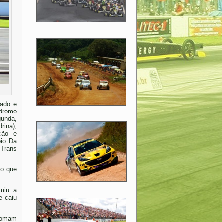
bado e
dromo
gunda,
rina),
ção e
oio Da
 Trans
 o que
miu a
e caiu
 somam