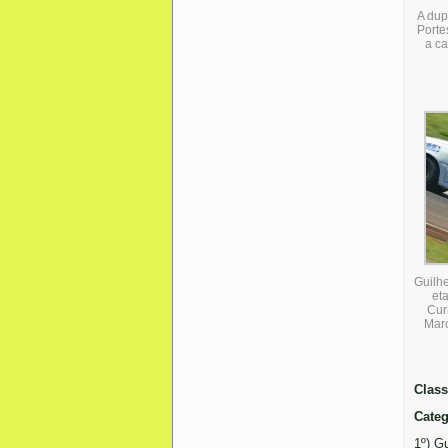
A dup
Porte
a ca
Guilh
et
Cur
Marc
Class
Categ
1º) G