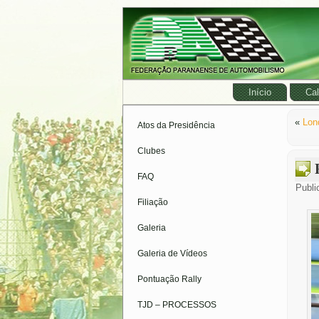
Início
Cal
«
Lon
Atos da Presidência
Clubes
FAQ
Publi
Filiação
Galeria
Galeria de Vídeos
Pontuação Rally
TJD – PROCESSOS