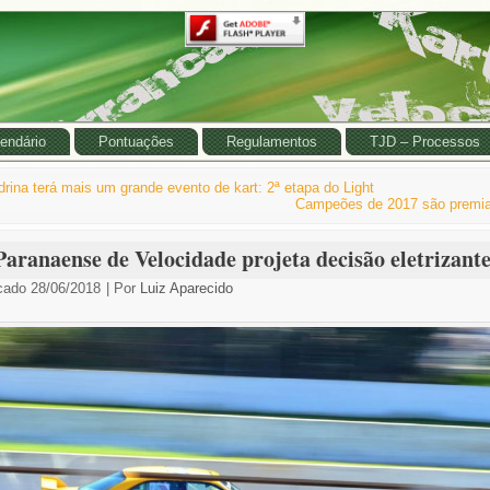
endário
Pontuações
Regulamentos
TJD – Processos
drina terá mais um grande evento de kart: 2ª etapa do Light
Campeões de 2017 são premi
Paranaense de Velocidade projeta decisão eletrizant
cado
28/06/2018
|
Por
Luiz Aparecido