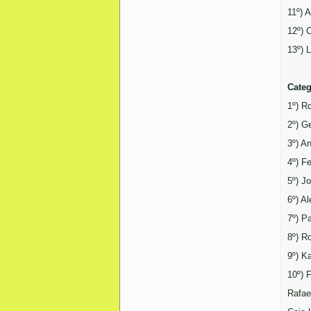
11º) 
12º) 
13º) 
Categ
1º) R
2º) G
3º) A
4º) F
5º) J
6º) A
7º) P
8º) R
9º) K
10º) 
Rafae