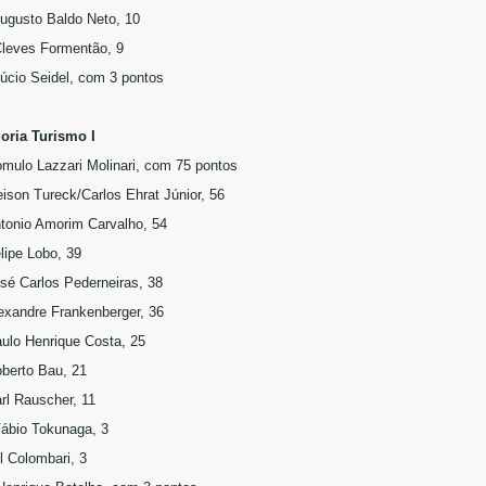
Augusto Baldo Neto, 10
Cleves Formentão, 9
Lúcio Seidel, com 3 pontos
oria Turismo I
omulo Lazzari Molinari, com 75 pontos
eison Tureck/Carlos Ehrat Júnior, 56
ntonio Amorim Carvalho, 54
elipe Lobo, 39
osé Carlos Pederneiras, 38
lexandre Frankenberger, 36
aulo Henrique Costa, 25
oberto Bau, 21
arl Rauscher, 11
Fábio Tokunaga, 3
l Colombari, 3