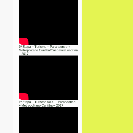
1ª Etapa – Turismo – Paranaense +
Metropolitano Curitiba/Cascavel/Londrina
– 2017
1ª Etapa – Turismo 5000 – Paranaense
+ Metropolitano Curitiba – 2017