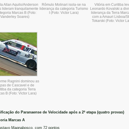
la Allan Aquilo/Anderson
Rômulo Molinari isola-se na
Vitória em Curitiba le
s lideram tranquilamente
liderança da categoria Turismo
Leonardo Kovalski a divi
tegoria Marcas B (Foto:
I (Foto: Victor Lara)
liderança da Terra Marc
Vanderley Soares)
com a Amauri Lisboa/St
Tokarski (Foto: Victor L
erme Ragnini dominou as
apas de Cascavel e de
itiba da categoria Terra
as B (Foto: Victor Lara)
ificação do Paranaense de Velocidade após a 2ª etapa (quatro provas)
oria Marcas A
ustavo Magnabosco, com 72 pontos