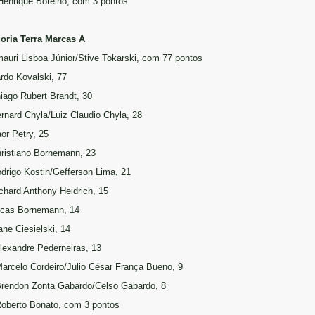
Henrique Botelho, com 3 pontos
oria Terra Marcas A
mauri Lisboa Júnior/Stive Tokarski, com 77 pontos
rdo Kovalski, 77
hiago Rubert Brandt, 30
ernard Chyla/Luiz Claudio Chyla, 28
aor Petry, 25
hristiano Bornemann, 23
odrigo Kostin/Gefferson Lima, 21
ichard Anthony Heidrich, 15
ucas Bornemann, 14
ne Ciesielski, 14
Alexandre Pederneiras, 13
Marcelo Cordeiro/Julio César França Bueno, 9
Brendon Zonta Gabardo/Celso Gabardo, 8
Roberto Bonato, com 3 pontos