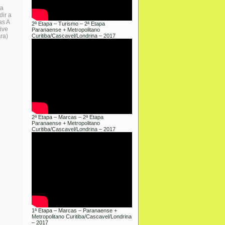
va
dir a
as A
2ª Etapa – Turismo – 2ª Etapa
ive
Paranaense + Metropolitano
ara)
Curitiba/Cascavel/Londrina – 2017
2ª Etapa – Marcas – 2ª Etapa
Paranaense + Metropolitano
Curitiba/Cascavel/Londrina – 2017
1ª Etapa – Marcas – Paranaense +
Metropolitano Curitiba/Cascavel/Londrina
– 2017