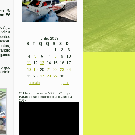
com 75
com 56
s A, a
idir a
pontos
junho 2018
venceu
S
T
Q
Q
S
S
D
ontos,
1
2
3
andro
egunda
4
5
6
7
8
9
10
11
12
13
14
15
16
17
so que
18
19
20
21
22
23
24
urício
25
26
27
28
29
30
« maio
jul »
2ª Etapa – Turismo 5000 – 2ª Etapa
Paranaense + Metropolitano Curitiba –
2017