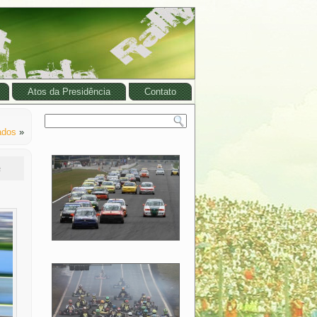
Atos da Presidência
Contato
ados
»
e