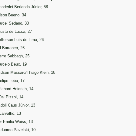
anderlei Berlanda Júnior, 58
dson Bueno, 34
arcel Sedano, 33
austo de Lucca, 27
efferson Luís de Lima, 26
l Barranco, 26
ierre Sabbagh, 25
arcelo Beux, 19
Edson Massaro/Thiago Klein, 18
Felipe Lobo, 17
Richard Heidrich, 14
Dal Pizzol, 14
Edoli Caus Júnior, 13
Carvalho, 13
r Emilio Weiss, 13
Eduardo Pavelski, 10