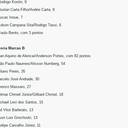
Rodrigo Kostin, 9
Ruslan Carta Filho/Andrei Carta, 8
Lucas Inoue, 7
Edson Campana Sita/Rodrigo Tassi, 6
Paulo Bento, com 3 pontos
oria Marcas B
llan Aquino de Alencar/Anderson Portes, com 82 pontos
oão Paulo Naumes/Alisson Nurnberg, 54
ilians Peres, 35
arcelo José Andrade, 30
orenzo Massaro, 27
elmar Chmiel Júnior/Gilliard Chmiel, 18
ichael Levi dos Santos, 15
d Vitor Barbirato, 13
on Luis Grochoski, 13
Felipe Carvalho Júnior, 11