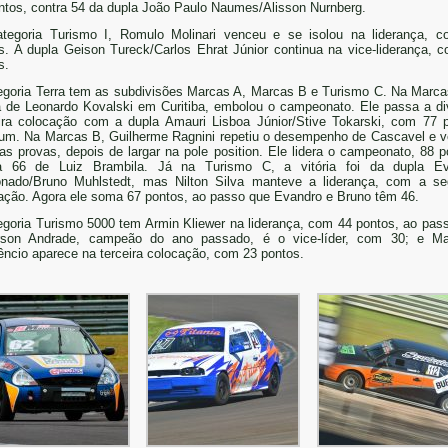
ntos, contra 54 da dupla João Paulo Naumes/Alisson Nurnberg.
tegoria Turismo I, Romulo Molinari venceu e se isolou na liderança, 
s. A dupla Geison Tureck/Carlos Ehrat Júnior continua na vice-liderança, 
s.
egoria Terra tem as subdivisões Marcas A, Marcas B e Turismo C. Na Marca
ia de Leonardo Kovalski em Curitiba, embolou o campeonato. Ele passa a div
ira colocação com a dupla Amauri Lisboa Júnior/Stive Tokarski, com 77 
um. Na Marcas B, Guilherme Ragnini repetiu o desempenho de Cascavel e 
as provas, depois de largar na pole position. Ele lidera o campeonato, 88 p
ra 66 de Luiz Brambila. Já na Turismo C, a vitória foi da dupla Ev
nado/Bruno Muhlstedt, mas Nilton Silva manteve a liderança, com a s
ação. Agora ele soma 67 pontos, ao passo que Evandro e Bruno têm 46.
egoria Turismo 5000 tem Armin Kliewer na liderança, com 44 pontos, ao pas
son Andrade, campeão do ano passado, é o vice-líder, com 30; e Ma
ncio aparece na terceira colocação, com 23 pontos.