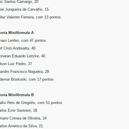
uiz Santos Camargo, 20
osé Junqueira de Carvalho, 15
alter Valentin Ferreira, com 13 pontos
oria Minifórmula A
maro Lenfes, com 47 pontos
ef Cristi Andreatta, 40
jonatan Eduardo Leitzke, 40
dson Luiz Pedro, 37
eandro Francisco Nogueira, 28
idemar Boskoski, com 17 pontos
oria Minifórmula B
aiko Reis de Gregório, com 51 pontos
arlos Emir Sestrem, 28
riano Correia de Oliveira, 24
arlon Américo da Silva, 21