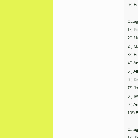
9º) E
Categ
1º) P
2º) M
2º) M
3º) E
4º) A
5º) A
6º) D
7º) Jo
8º) I
9º) A
10º) 
Categ
1º) J