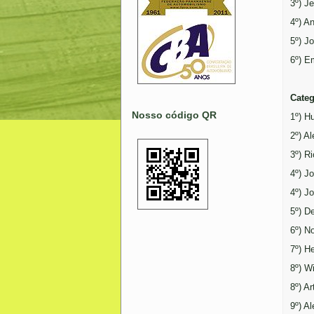
3º) J
4º) A
5º) J
6º) E
Categ
Nosso código QR
1º) H
2º) Al
3º) R
4º) J
4º) J
5º) D
6º) N
7º) H
8º) W
8º) Ar
9º) A