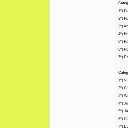
Categ
1º) F
2º) F
3º) Ar
4º) H
5º) F
6º) R
7º) P
Categ
1º) V
2º) C
3º) W
4º) J
5º) J
6º) C
7º) E