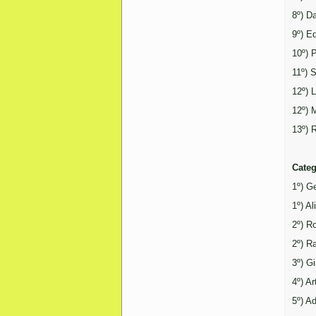
8º) Da
9º) Ed
10º) 
11º) S
12º) 
12º) M
13º) 
Categ
1º) G
1º) A
2º) Ro
2º) R
3º) G
4º) Ar
5º) A