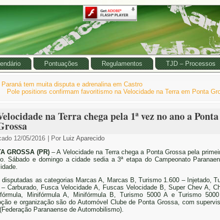
endário
Pontuações
Regulamentos
TJD – Processos
i Paraná tem muita disputa e adrenalina em Castro
Pole positions confirmam favoritismo na Velocidade na Terra em Ponta Gr
Velocidade na Terra chega pela 1ª vez no ano a Ponta
Grossa
cado
12/05/2016
|
Por
Luiz Aparecido
A GROSSA (PR)
– A Velocidade na Terra chega a Ponta Grossa pela primei
o. Sábado e domingo a cidade sedia a 3ª etapa do Campeonato Paranae
idade.
 disputadas as categorias Marcas A, Marcas B, Turismo 1.600 – Injetado, T
 – Carburado, Fusca Velocidade A, Fuscas Velocidade B, Super Chev A, C
fórmula, Minifórmula A, Minifórmula B, Turismo 5000 A e Turismo 500
ção e organização são do Automóvel Clube de Ponta Grossa, com supervi
(Federação Paranaense de Automobilismo).