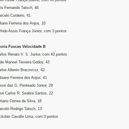
uís Fernando Tatsch, 46
arcelo Cordeiro, 41
liano Ferreira dos Anjos, 10
ilfrido Assis França Júnior, com 3 pontos
oria Fuscas Velocidade B
arlos Renato V. S. Junior, com 43 pontos
oão Manoel Teixeira Godoy, 43
arlos Alberto Bracovcsz, 42
abiano Ferreira dos Anjos, 41
ilson das G. Penteado Júnior, 29
osé Carlos R. Seabra Santos, 22
driano Correa da Silva, 18
arcelo Rodrigo Tatsch, 13
ickolas Cavalle Lima, com 3 pontos