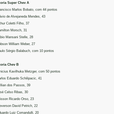
oria Super Chev A
rancisco Marlos Bobato, com 44 pontos
lávio de Alvejaneda Mendes, 43
thur Coletti Filho, 37
amilton Morsch, 31
ábio Mansani Stelle, 28
obson William Weber, 27
aulo Sérgio Balabuch, com 10 pontos
oria Chev B
inicius Kavilhuka Metzger, com 50 pontos
arlos Eduardo Schilipacic, 41
illian dos Passos, 39
osé Celso Ribas, 30
aisson Ricardo Orso, 23
leverson David Petrich, 22
duardo Luiz Comandulli, 20