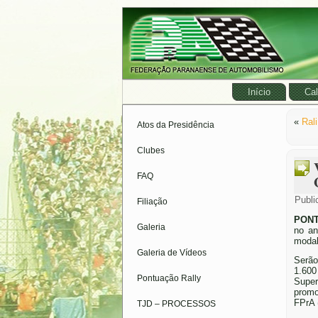
Início
Cal
«
Ral
Atos da Presidência
Clubes
FAQ
Publi
Filiação
PONT
Galeria
no an
modal
Galeria de Vídeos
Serão
1.600
Pontuação Rally
Super
promo
FPrA 
TJD – PROCESSOS