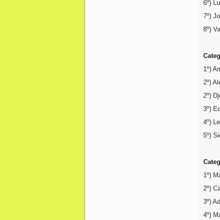
6º) L
7º) J
8º) V
Categ
1º) A
2º) Al
2º) D
3º) E
4º) L
5º) S
Categ
1º) M
2º) C
3º) Ad
4º) M