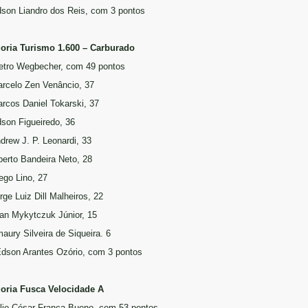
dson Liandro dos Reis, com 3 pontos
oria Turismo 1.600 – Carburado
ietro Wegbecher, com 49 pontos
arcelo Zen Venâncio, 37
arcos Daniel Tokarski, 37
dson Figueiredo, 36
ndrew J. P. Leonardi, 33
lberto Bandeira Neto, 28
iego Lino, 27
rge Luiz Dill Malheiros, 22
wan Mykytczuk Júnior, 15
maury Silveira de Siqueira. 6
Edson Arantes Ozório, com 3 pontos
oria Fusca Velocidade A
úlio César França Bueno, com 53 pontos