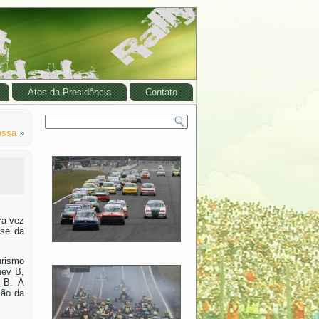
Atos da Presidência
Contato
ossa
»
ra vez
nse da
urismo
hev B,
0 B. A
são da