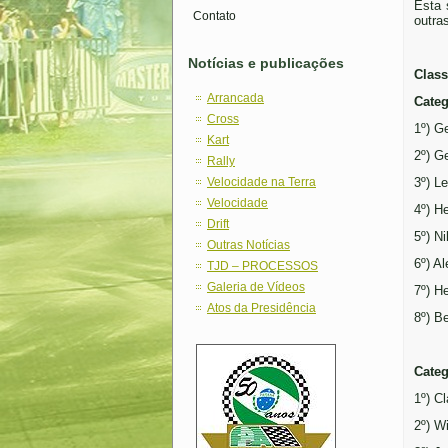
Esta 
Contato
outra
Notícias e publicações
Class
Arrancada
Categ
Cross
1º) G
Kart
2º) G
Rally
Velocidade na Terra
3º) L
Velocidade
4º) H
Drift
5º) Ni
Outras Notícias
6º) A
TJD – PROCESSOS
Galeria de Vídeos
7º) H
Atos da Presidência
8º) B
Categ
1º) C
2º) W