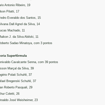
rio Antonio Ribeiro, 19
son Pilatti, 17
Pedro Everaldo dos Santos, 15
ilvana Dall Agnol da Silva, 14
Lucas Machado, 11
aikon J. da Silva Abilski, 11
Roberto Sadao Minatoya, com 3 pontos
oria Superfórmula
enivaldo Cavalcante Senna, com 39 pontos
lisson Marçal da Silva, 39
gério Polati Schuhli, 37
afael Bregenski Schuhli, 37
ian Roberto Pasquali, 29
thur Coletti, 26
droaldo José Weisheimer, 23