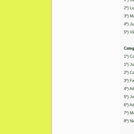
2º) L
3º) M
4º) Ju
5º) V
Categ
1º) C
1º) J
2º) C
3º) F
4º) A
5º) J
6º) A
7º) M
8º) N