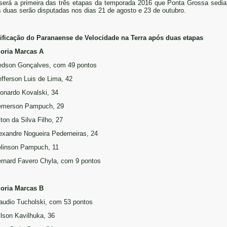
será a primeira das três etapas da temporada 2016 que Ponta Grossa sedia
s duas serão disputadas nos dias 21 de agosto e 23 de outubro.
ificação do Paranaense de Velocidade na Terra após duas etapas
oria Marcas A
edson Gonçalves, com 49 pontos
efferson Luis de Lima, 42
eonardo Kovalski, 34
emerson Pampuch, 29
lton da Silva Filho, 27
lexandre Nogueira Pederneiras, 24
elinson Pampuch, 11
ernard Favero Chyla, com 9 pontos
oria Marcas B
laudio Tucholski, com 53 pontos
ilson Kavilhuka, 36