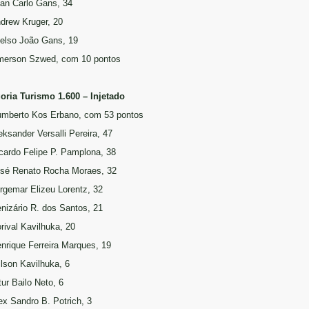
ean Carlo Gans, 34
ndrew Kruger, 20
oelso João Gans, 19
merson Szwed, com 10 pontos
oria Turismo 1.600 – Injetado
umberto Kos Erbano, com 53 pontos
eksander Versalli Pereira, 47
icardo Felipe P. Pamplona, 38
osé Renato Rocha Moraes, 32
orgemar Elizeu Lorentz, 32
enizário R. dos Santos, 21
orival Kavilhuka, 20
enrique Ferreira Marques, 19
ilson Kavilhuka, 6
tur Bailo Neto, 6
lex Sandro B. Potrich, 3