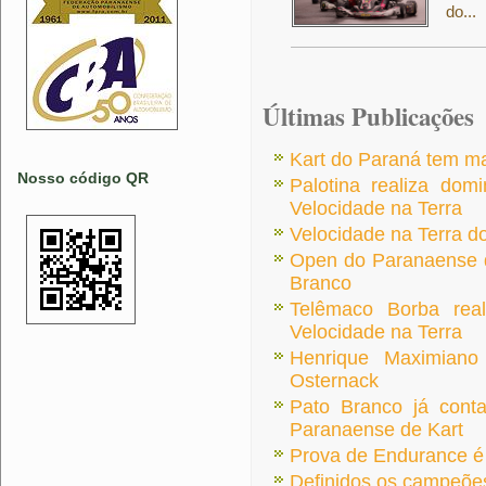
do...
Últimas Publicações
Kart do Paraná tem m
Nosso código QR
Palotina realiza dom
Velocidade na Terra
Velocidade na Terra do
Open do Paranaense d
Branco
Telêmaco Borba rea
Velocidade na Terra
Henrique Maximiano
Osternack
Pato Branco já cont
Paranaense de Kart
Prova de Endurance é 
Definidos os campeões