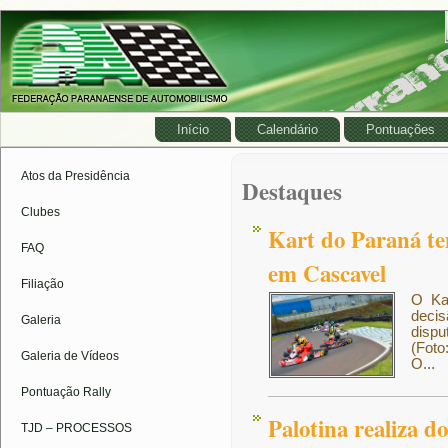
Início
Calendário
Pontuações
Atos da Presidência
Destaques
Clubes
Kart do Paraná te
FAQ
em Cascavel
Filiação
O Ka
deci
Galeria
dispu
(Foto
Galeria de Vídeos
O...
Pontuação Rally
Palotina realiza d
TJD – PROCESSOS