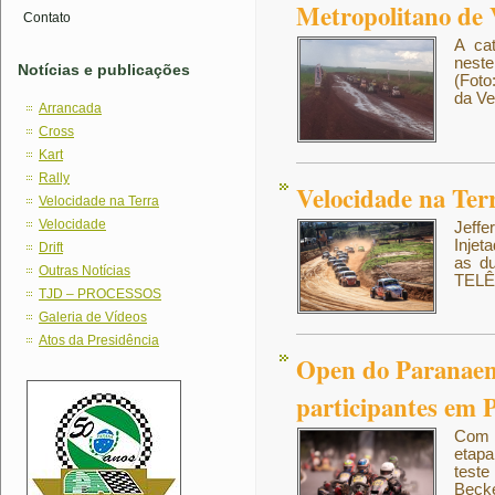
Metropolitano de 
Contato
A ca
neste
Notícias e publicações
(Fot
da Ve
Arrancada
Cross
Kart
Rally
Velocidade na Terr
Velocidade na Terra
Velocidade
Jeffe
Injet
Drift
as du
Outras Notícias
TELÊ
TJD – PROCESSOS
Galeria de Vídeos
Atos da Presidência
Open do Paranaen
participantes em 
Com 
etapa
teste
Beck